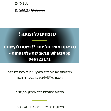
185 ס"מ
מחיר רגיל
מחיר מבצע
מנצחים כל הצעה !
מצאתם מחיר זול יותר ?! נשמח לקישור ב
WhatsApp ונדאג שתשלמו פחות -
046722171
משלוחים מהירים לכל הארץ. ניתן לשדרג להובלה
והרכבה של 24/48 שעות במידת הצורך
תשלום מאובטח בכל אמצעי התשלום
משווקים מורשים - אחריות יבואן רשמי