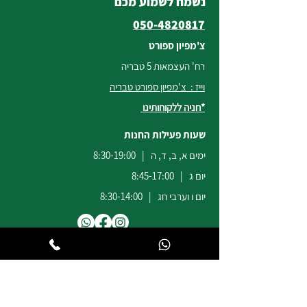
נשמח לשמוע מכם
050-4820817
צ'מפיון ספורט
רח' העצמאות 5 טבריה
וייז : צ'מפיון ספורט טבריה
*חניה ללקוחותינו
שעות פעילות החנות
ימים א, ב, ד, ה | 8:30-19:00
יום ג | 8:45-17:00
יום ו וערבי חג | 8:30-14:00
לשירות ומכירות להזמנות באתר
הודעות
וואטסאפ
:
04-6722171
@champion-sport.co.il
ilan