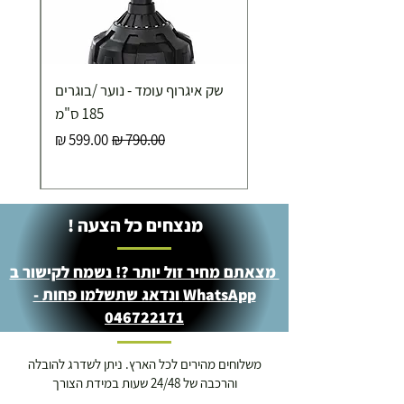
שק איגרוף עומד - נוער /בוגרים
185 ס"מ
מחיר רגיל
מחיר מבצע
מנצחים כל הצעה !
מצאתם מחיר זול יותר ?! נשמח לקישור ב
WhatsApp ונדאג שתשלמו פחות -
046722171
משלוחים מהירים לכל הארץ. ניתן לשדרג להובלה
והרכבה של 24/48 שעות במידת הצורך