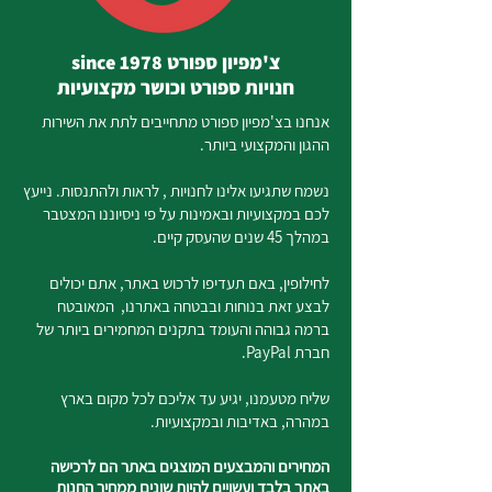
צ'מפיון ספורט since 1978
חנויות ספורט וכושר מקצועיות
אנחנו בצ'מפיון ספורט מתחייבים לתת את השירות
ההגון והמקצועי ביותר.
נשמח שתגיעו אלינו לחנויות , לראות ולהתנסות. נייעץ
לכם במקצועיות ובאמינות על פי ניסיוננו המצטבר
במהלך 45 שנים שהעסק קיים.
לחילופין, באם תעדיפו לרכוש באתר, אתם יכולים
לבצע זאת בנוחות ובבטחה באתרנו, המאובטח
ברמה גבוהה והעומד בתקנים המחמירים ביותר של
חברת PayPal.
שליח מטעמנו, יגיע עד אליכם לכל מקום בארץ
במהרה, באדיבות ובמקצועיות.
המחירים והמבצעים המוצגים באתר הם לרכישה
באתר בלבד ועשויים להיות שונים ממחיר החנות