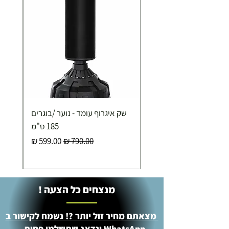
שק איגרוף עומד - נוער /בוגרים
185 ס"מ
מחיר רגיל
מחיר מבצע
מנצחים כל הצעה !
מצאתם מחיר זול יותר ?! נשמח לקישור ב
WhatsApp ונדאג שתשלמו פחות -