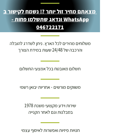
מצאתם מחיר זול יותר ?! נשמח לקישור ב
WhatsApp ונדאג שתשלמו פחות -
046722171
משלוחים מהירים לכל הארץ. ניתן לשדרג להובלה
והרכבה של 24/48 שעות במידת הצורך
תשלום מאובטח בכל אמצעי התשלום
משווקים מורשים - אחריות יבואן רשמי
שירות וידע מקצועי משנת 1978
בסבלנות וגם לאחר הקנייה
חנויות פיזיות ואפשרות לאיסוף עצמי