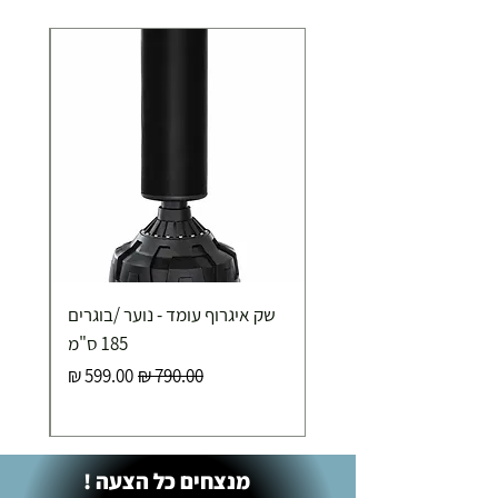
תוך 2-3 ימי עסקים
תוספת התקנה למכשירי כושר / מתקני חצר ושולחנות
משחק
250.00 ₪
כ-7 ימי עסקים
איסוף עצמי ללא עלות מסניף טבריה . רחוב העצמאות 5
שק איגרוף עומד - נוער /בוגרים
מוצרי כושר ( בלבד) ניתן לאסוף ממחסני החברה בת"א
- רחוב שביל התנופה 6
185 ס"מ
מחיר רגיל
מחיר מבצע
מנצחים כל הצעה !