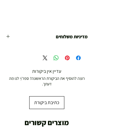
מדיניות משלוחים
משלוח עד הבית חינם מ 299 ש"ח ומעלה .
עד 299 ש"ח :
משלוח דואר רשום ( למוצרים עד 5 קג' )
עדיין אין ביקורות
רוצה להוסיף את הביקורת הראשונה? ספר/י לנו מה
19.00 ₪
דעתך.
עד 7 ימי עסקים
כתיבת ביקורת
משלוח מהיר עד הבית ( עד 20 ק"ג)
מוצרים קשורים
29.00 ₪