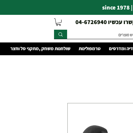
s
עכשיו 04-6726940
יה ומדרסים
טרמפולינות
שולחנות משחק ,מתקני סל וחצר