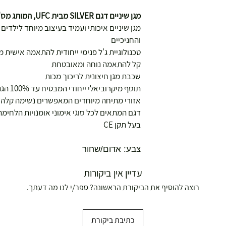
מגן שיניים דגם SILVER מבית UFC, המותג מס' 1 בעולם בתחום אומנויות הלחימה
מגן שיניים איכותי ועמיד בעיצוב מיוחד לילדי
והחניכיים
טכנולוגיית ג'ל פנימי ייחודית להתאמה אישית 
קל להתאמה נוחה ומאובטחת
שכבת מגן חיצונית לריכוך מכות
תוסף מיקרוביאלי ייחודי המבטיח עד 100% הגנה מהצטברות חיידקים
אזורי מתיחה מיוחדים המאפשרים נשימה קלה ו
ושולחנות משחק
דגם המתאים לכל סוגי אימוני אומנויות הלחימה
בעל תקן CE
צבע: אדום/שחור
עדיין אין ביקורות
עצמאות 5
רוצה להוסיף את הביקורת הראשונה? ספר/י לנו מה דעתך.
ברה בת"א - רחוב שביל
כתיבת ביקורת