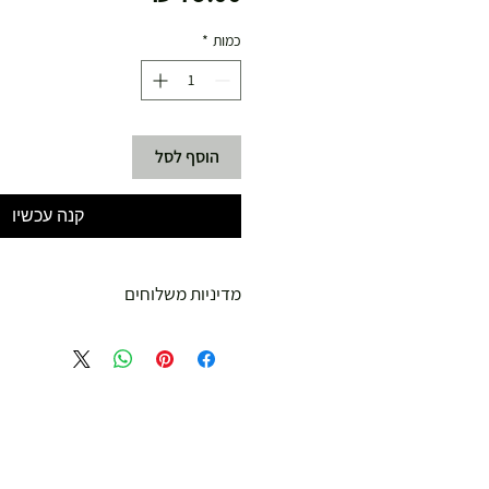
כמות
*
הוסף לסל
קנה עכשיו
מדיניות משלוחים
משלוח עד הבית חינם מ 299 ש"ח ומעלה .
עד 299 ש"ח :
משלוח דואר רשום ( למוצרים עד 5 קג' )
19.00 ₪