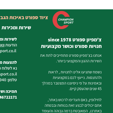
ציוד ספורט באיכות הגב
שירות ומכירות
צ'מפיון ספורט since 1978
לשירות ומ
הודעות
ווא
חנויות ספורט וכושר מקצועיות
ort.co.il
ilan
אנחנו בצ'מפיון ספורט מתחייבים לתת את
השירות ההגון והמקצועי ביותר.
להצעות מח
נא לשלוח מ
נשמח שתגיעו אלינו לחנויות , לראות
ort.co.il
ולהתנסות. נייעץ לכם במקצועיות
טלפון: 04-6726940
ובאמינות על פי ניסיוננו המצטבר במהלך
45 שנים שהעסק קיים.
תמיכה ושיר
46722171
לחילופין, באם תעדיפו לרכוש באתר,
אתם יכולים לבצע זאת בנוחות ובבטחה
באתרנו, המאובטח ברמה גבוהה והעומד