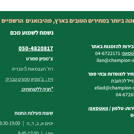
והה ביותר במחירים הטובים בארץ, מהיבואנים הרשמיים 
נשמח לשמוע מכם
כירות להזמנות באתר
050-4820817
טסאפ
:
04-6722171
צ'מפיון ספורט
@champion-sp
רח' העצמאות 5 טבריה
יר למוסדות ובתי ספר
וייז : צ'מפיון ספורט טבריה
ייל לכתובת
eliad
@champion-sp
*חניה ללקוחותינו
ות: טלפון /
וואטסאפ
:
שעות פעילות החנות
0
ימים א, ב, ד, ה | 8:30-19:00
יום ג | 8:45-17:00