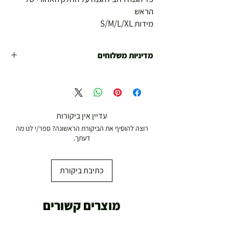
הראש
מידות S/M/L/XL
מדיניות משלוחים
משלוח עד הבית חינם מ 299 ש"ח ומעלה .
עד 299 ש"ח :
משלוח דואר רשום ( למוצרים עד 5 קג' )
עדיין אין ביקורות
רוצה להוסיף את הביקורת הראשונה? ספר/י לנו מה
19.00 ₪
דעתך.
עד 7 ימי עסקים
כתיבת ביקורת
משלוח מהיר עד הבית ( עד 20 ק"ג)
מוצרים קשורים
29.00 ₪
תוך 2-3 ימי עסקים