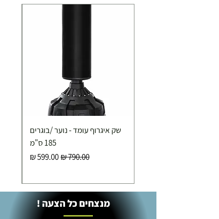
תוספת התקנה למכשירי כושר / מתקני חצר ושולחנות
משחק
250.00 ₪
כ-7 ימי עסקים
איסוף עצמי ללא עלות מסניף טבריה . רחוב העצמאות 5
שק איגרוף עומד - נוער /בוגרים
מוצרי כושר ( בלבד) ניתן לאסוף ממחסני החברה בת"א
- רחוב שביל התנופה 6
185 ס"מ
מחיר רגיל
מחיר מבצע
מנצחים כל הצעה !