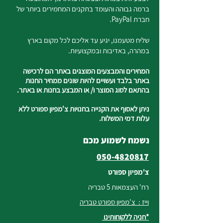
ברמה גבוהה והעומד בתקנים המחמירים ביותר של
חברת PayPal.
שליח מטעמנו, יגיע עד אליכם לכל מקום בארץ
במהרה, באדיבות ובמקצועיות.
המחירים והמבצעים המוצגים באתר הם לרכישה
באתר בלבד ועשויים להיות שונים ממחיר החנות
בהתאם לסוג המוצר ו/ או המבצע בחנות או באתר.
ניתן לאסוף את הקנייה בחנויות צ'מפיון ספורט ללא
עלות דמי המשלוח.
נשמח לשמוע מכם
050-4820817
צ'מפיון ספורט
רח' העצמאות 5 טבריה
וייז : צ'מפיון ספורט טבריה
*חניה ללקוחותינו