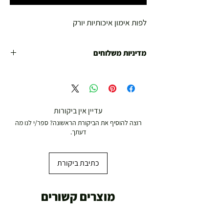
לפות אימון איכותיות יורק
מדיניות משלוחים
משלוח עד הבית חינם מ 299 ש"ח ומעלה .
עד 299 ש"ח :
משלוח דואר רשום ( למוצרים עד 5 קג' )
עדיין אין ביקורות
רוצה להוסיף את הביקורת הראשונה? ספר/י לנו מה
19.00 ₪
דעתך.
עד 7 ימי עסקים
כתיבת ביקורת
משלוח מהיר עד הבית ( עד 20 ק"ג)
מוצרים קשורים
29.00 ₪
תוך 2-3 ימי עסקים