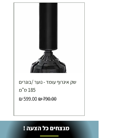
תוספת התקנה למכשירי כושר / מתקני חצר ושולחנות
משחק
250.00 ₪
כ-7 ימי עסקים
איסוף עצמי ללא עלות מסניף טבריה . רחוב העצמאות 5
שק איגרוף עומד - נוער /בוגרים
מוצרי כושר ( בלבד) ניתן לאסוף ממחסני החברה בת"א
- רחוב שביל התנופה 6
185 ס"מ
מחיר רגיל
מחיר מבצע
מנצחים כל הצעה !