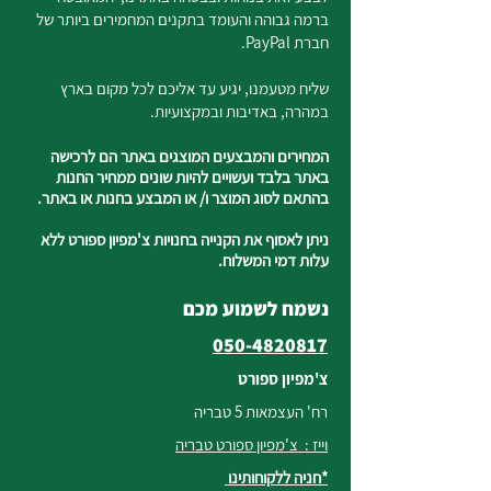
ברמה גבוהה והעומד בתקנים המחמירים ביותר של
חברת PayPal.
שליח מטעמנו, יגיע עד אליכם לכל מקום בארץ
במהרה, באדיבות ובמקצועיות.
המחירים והמבצעים המוצגים באתר הם לרכישה
באתר בלבד ועשויים להיות שונים ממחיר החנות
בהתאם לסוג המוצר ו/ או המבצע בחנות או באתר.
ניתן לאסוף את הקנייה בחנויות צ'מפיון ספורט ללא
עלות דמי המשלוח.
נשמח לשמוע מכם
050-4820817
צ'מפיון ספורט
רח' העצמאות 5 טבריה
וייז : צ'מפיון ספורט טבריה
*חניה ללקוחותינו