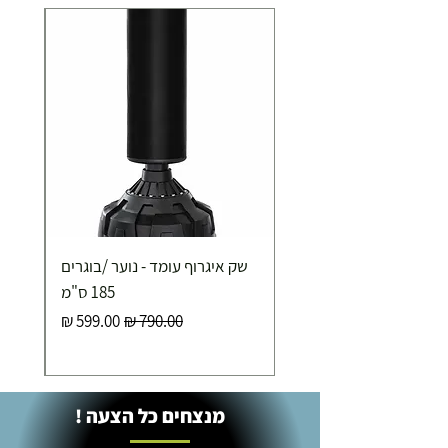
שק איגרוף עומד - נוער /בוגרים
185 ס"מ
מחיר רגיל
מחיר מבצע
מנצחים כל הצעה !