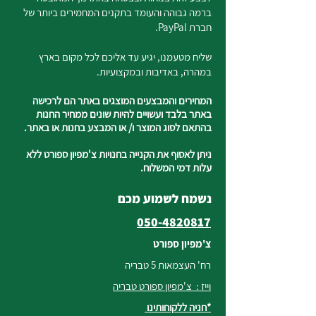
ברמה גבוהה והעומד בתקנים המחמירים ביותר של
חברת PayPal.
שליח מטעמנו, יגיע עד אליכם לכל מקום בארץ
במהרה, באדיבות ובמקצועיות.
המחירים והמבצעים המוצגים באתר הם לרכישה
באתר בלבד ועשויים להיות שונים ממחיר החנות
בהתאם לסוג המוצר ו/ או המבצע בחנות או באתר.
ניתן לאסוף את הקנייה בחנויות צ'מפיון ספורט ללא
עלות דמי המשלוח.
נשמח לשמוע מכם
050-4820817
צ'מפיון ספורט
רח' העצמאות 5 טבריה
וייז : צ'מפיון ספורט טבריה
*חניה ללקוחותינו