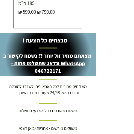
185 ס"מ
מחיר רגיל
מחיר מבצע
מנצחים כל הצעה !
מצאתם מחיר זול יותר ?! נשמח לקישור ב
WhatsApp ונדאג שתשלמו פחות -
046722171
משלוחים מהירים לכל הארץ. ניתן לשדרג להובלה
והרכבה של 24/48 שעות במידת הצורך
תשלום מאובטח בכל אמצעי התשלום
משווקים מורשים - אחריות יבואן רשמי