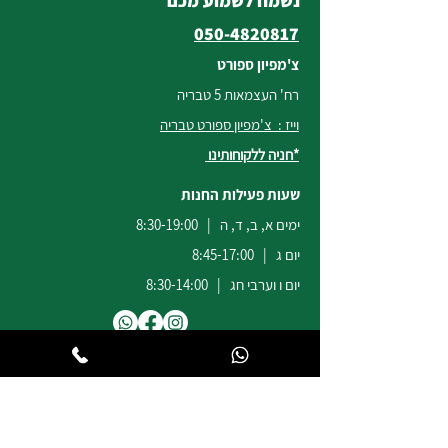
נשמח לשמוע מכם
050-4820817
צ'מפיון ספורט
רח' העצמאות 5 טבריה
וייז : צ'מפיון ספורט טבריה
*חניה ללקוחותינו
שעות פעילות החנות
ימים א, ב, ד, ה | 8:30-19:00
יום ג | 8:45-17:00
יום ו וערבי חג | 8:30-14:00
לשירות ומכירות להזמנות באתר
הודעות
וואטסאפ
:
04-6722171
@champion-sport.co.il
ilan