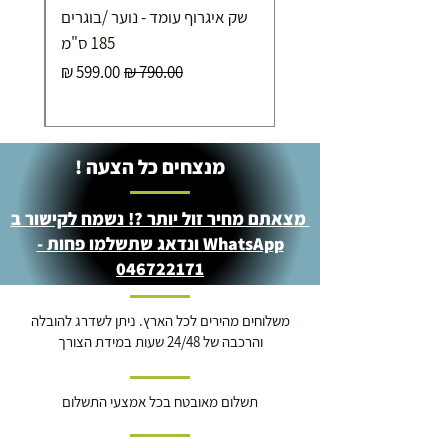
שק איגרוף עומד - נוער /בוגרים
185 ס"מ
מחיר רגיל
מחיר מבצע
מנצחים כל הצעה !
מצאתם מחיר זול יותר ?! נשמח לקישור ב
WhatsApp ונדאג שתשלמו פחות -
046722171
משלוחים מהירים לכל הארץ. ניתן לשדרג להובלה
והרכבה של 24/48 שעות במידת הצורך
תשלום מאובטח בכל אמצעי התשלום