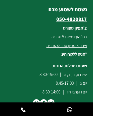
נשמח לשמוע מכם
050-4820817
צ'מפיון ספורט
רח' העצמאות 5 טבריה
וייז : צ'מפיון ספורט טבריה
*חניה ללקוחותינו
שעות פעילות החנות
ימים א, ב, ד, ה | 8:30-19:00
יום ג | 8:45-17:00
יום ו וערבי חג | 8:30-14:00
לשירות ומכירות להזמנות באתר
הודעות
וואטסאפ
:
04-6722171
@champion-sport.co.il
ilan