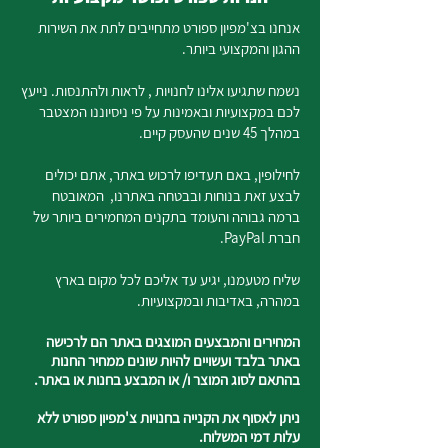
אנחנו בצ'מפיון ספורט מתחייבים לתת את השירות
ההגון והמקצועי ביותר.
נשמח שתגיעו אלינו לחנויות , לראות ולהתנסות. נייעץ
לכם במקצועיות ובאמינות על פי ניסיוננו המצטבר
במהלך 45 שנים שהעסק קיים.
לחילופין, באם תעדיפו לרכוש באתר, אתם יכולים
לבצע זאת בנוחות ובבטחה באתרנו, המאובטח
ברמה גבוהה והעומד בתקנים המחמירים ביותר של
חברת PayPal.
שליח מטעמנו, יגיע עד אליכם לכל מקום בארץ
במהרה, באדיבות ובמקצועיות.
המחירים והמבצעים המוצגים באתר הם לרכישה
באתר בלבד ועשויים להיות שונים ממחיר החנות
בהתאם לסוג המוצר ו/ או המבצע בחנות או באתר.
ניתן לאסוף את הקנייה בחנויות צ'מפיון ספורט ללא
עלות דמי המשלוח.