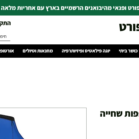
רט ופנאי מהיבואנים הרשמיים בארץ עם אחריות מלאה | ince 1978
ורט
התקשרו 
 כושר ביתי
יוגה פילאטיס ופיזיותרפיה
מחנאות וטיולים
אורטופד
יר