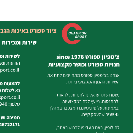
ציוד ספורט באיכות הגב
שירות ומכירות
צ'מפיון ספורט since 1978
לשירות ומ
הודעות
ווא
חנויות ספורט וכושר מקצועיות
ort.co.il
ilan
אנחנו בצ'מפיון ספורט מתחייבים לתת את
השירות ההגון והמקצועי ביותר.
להצעות מח
נא לשלוח מ
נשמח שתגיעו אלינו לחנויות , לראות
ort.co.il
ולהתנסות. נייעץ לכם במקצועיות
טלפון: 04-6726940
ובאמינות על פי ניסיוננו המצטבר במהלך
45 שנים שהעסק קיים.
תמיכה ושיר
46722171
לחילופין, באם תעדיפו לרכוש באתר,