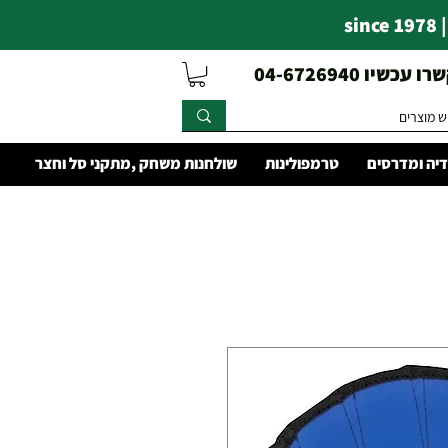
s
עכשיו 04-6726940
יה ומדרסים
טרמפולינות
שולחנות משחק ,מתקני סל וחצר