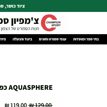
ציוד כושר, ספו
צ'מפיון ספ
חנות הספורט של הצפון
בתי ספר ומוסדות
ענפי ספורט וחוגים
ביגוד והנעלה
ציוד
AQUASPHERE כפפות שחייה
מחיר
מח
 ‏129.00 ‏₪ 