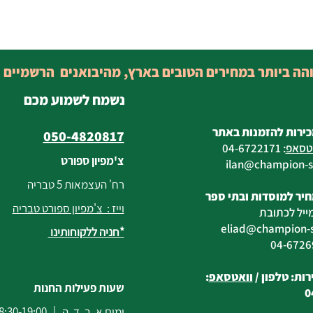
והה ביותר במחירים הטובים בארץ, מהיבואנים הרשמיים 
נשמח לשמוע מכם
כירות להזמנות באתר
050-4820817
טסאפ
:
04-6722171
צ'מפיון ספורט
@champion-sp
רח' העצמאות 5 טבריה
יר למוסדות ובתי ספר
וייז : צ'מפיון ספורט טבריה
ייל לכתובת
eliad
@champion-sp
*חניה ללקוחותינו
ות: טלפון /
וואטסאפ
:
שעות פעילות החנות
0
ימים א, ב, ד, ה | 8:30-19:00