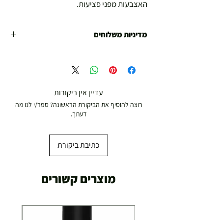
האצבעות מפני פציעות.
מדיניות משלוחים
משלוח עד הבית חינם מ 299 ש"ח ומעלה .
עד 299 ש"ח :
משלוח דואר רשום ( למוצרים עד 5 קג' )
עדיין אין ביקורות
רוצה להוסיף את הביקורת הראשונה? ספר/י לנו מה
19.00 ₪
דעתך.
עד 7 ימי עסקים
כתיבת ביקורת
משלוח מהיר עד הבית ( עד 20 ק"ג)
מוצרים קשורים
29.00 ₪
תוך 2-3 ימי עסקים