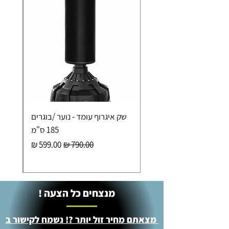
תוספת התקנה למכשירי כושר / מתקני חצר ושולחנות
משחק
250.00 ₪
כ-7 ימי עסקים
איסוף עצמי ללא עלות מסניף טבריה . רחוב העצמאות 5
שק איגרוף עומד - נוער /בוגרים
מוצרי כושר ( בלבד) ניתן לאסוף ממחסני החברה בת"א
- רחוב שביל התנופה 6
185 ס"מ
מחיר רגיל
מחיר מבצע
מנצחים כל הצעה !
מצאתם מחיר זול יותר ?! נשמח לקישור ב