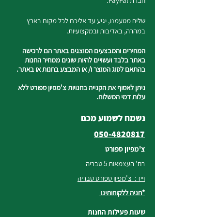
חברת PayPal.
שליח מטעמנו, יגיע עד אליכם לכל מקום בארץ
במהרה, באדיבות ובמקצועיות.
המחירים והמבצעים המוצגים באתר הם לרכישה
באתר בלבד ועשויים להיות שונים ממחיר החנות
בהתאם לסוג המוצר ו/ או המבצע בחנות או באתר.
ניתן לאסוף את הקנייה בחנויות צ'מפיון ספורט ללא
עלות דמי המשלוח.
נשמח לשמוע מכם
050-4820817
צ'מפיון ספורט
רח' העצמאות 5 טבריה
וייז : צ'מפיון ספורט טבריה
*חניה ללקוחותינו
שעות פעילות החנות