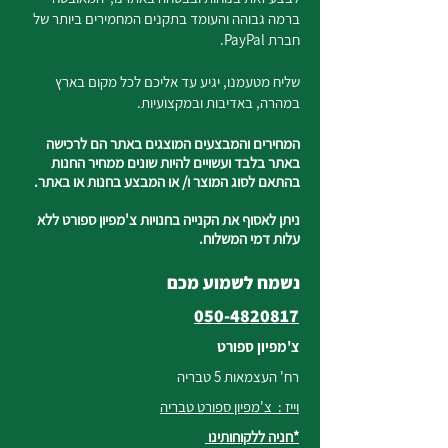
ברמה גבוהה והעומד בתקנים המחמירים ביותר של
חברת PayPal.
שליח מטעמנו, יגיע עד אליכם לכל מקום בארץ
במהרה, באדיבות ובמקצועיות.
המחירים והמבצעים המוצגים באתר הם לרכישה
באתר בלבד ועשויים להיות שונים ממחיר החנות
בהתאם לסוג המוצר ו/ או המבצע בחנות או באתר.
ניתן לאסוף את הקנייה בחנויות צ'מפיון ספורט ללא
עלות דמי המשלוח.
נשמח לשמוע מכם
050-4820817
צ'מפיון ספורט
רח' העצמאות 5 טבריה
וייז : צ'מפיון ספורט טבריה
*חניה ללקוחותינו