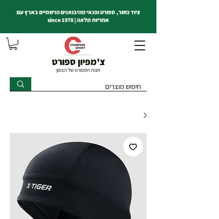
ציוד כושר, ספורט ופנאי מהיבואנים הרשמיים בארץ עם
אחריות מלאה | since 1978
צ'מפיון ספורט
חנות הספורט של הצפון