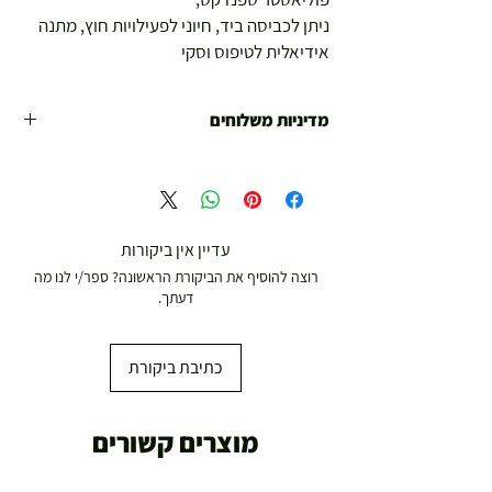
ניתן לכביסה ביד, חיוני לפעילויות חוץ, מתנה
אידיאלית לטיפוס וסקי
מדיניות משלוחים
משלוח עד הבית חינם מ 299 ש"ח ומעלה .
עד 299 ש"ח :
משלוח דואר רשום ( למוצרים עד 5 קג' )
עדיין אין ביקורות
רוצה להוסיף את הביקורת הראשונה? ספר/י לנו מה
19.00 ₪
דעתך.
עד 7 ימי עסקים
כתיבת ביקורת
משלוח מהיר עד הבית ( עד 20 ק"ג)
מוצרים קשורים
29.00 ₪
תוך 2-3 ימי עסקים