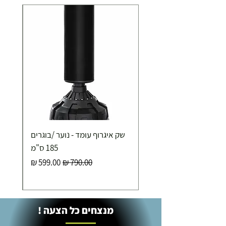
תוספת התקנה למכשירי כושר / מתקני חצר ושולחנות
משחק
250.00 ₪
כ-7 ימי עסקים
איסוף עצמי ללא עלות מסניף טבריה . רחוב העצמאות 5
שק איגרוף עומד - נוער /בוגרים
מוצרי כושר ( בלבד) ניתן לאסוף ממחסני החברה בת"א
- רחוב שביל התנופה 6
185 ס"מ
מחיר רגיל
מחיר מבצע
מנצחים כל הצעה !