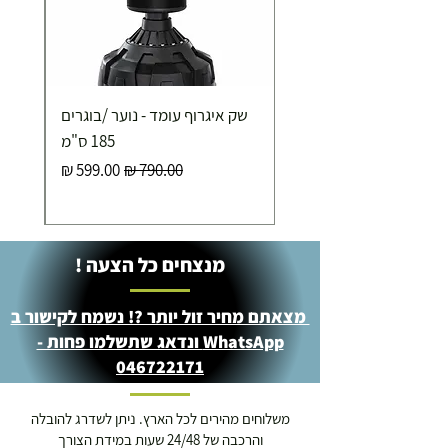
כ-7 ימי עסקים
איסוף עצמי ללא עלות מסניף טבריה . רחוב העצמאות 5
שק איגרוף עומד - נוער /בוגרים
מוצרי כושר ( בלבד) ניתן לאסוף ממחסני החברה בת"א
- רחוב שביל התנופה 6
185 ס"מ
מחיר רגיל
מחיר מבצע
מנצחים כל הצעה !
מצאתם מחיר זול יותר ?! נשמח לקישור ב
WhatsApp ונדאג שתשלמו פחות -
046722171
משלוחים מהירים לכל הארץ. ניתן לשדרג להובלה
והרכבה של 24/48 שעות במידת הצורך