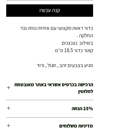
קנה עכשיו
כדור ראווה מקצועי עם אחיזה נוחה נגד
החלקה .
בשילוב נצנצנים
קוטר כדור 18.5 ס״מ
מגיע בצבעים זהב , סגול , ורוד
הרכישה בכרטיס אשראי באתר מאובטחת
לחלוטין
הינכם קונים בחנות האונליין של חנויות צ'מפיון
25% הנחה
ספורט שפועלות משנת 1978 .
כל המוצרים עברו בדיקות איכות של החנות ובכל מקרה
הזינו קוד קופון ותהנו מ 25% הנחה
של בעיה או תקלה אנחנו כאן לטפל.
מדיניות משלוחים
קוד קופון : WINTER SALE 2021
משלוח עד הבית חינם מ 299 ש"ח ומעלה .