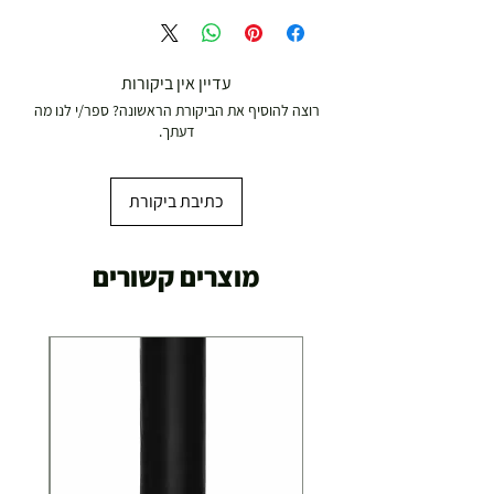
עד 299 ש"ח :
משלוח דואר רשום ( למוצרים עד 5 קג' )
עדיין אין ביקורות
רוצה להוסיף את הביקורת הראשונה? ספר/י לנו מה
19.00 ₪
דעתך.
עד 7 ימי עסקים
כתיבת ביקורת
משלוח מהיר עד הבית ( עד 20 ק"ג)
מוצרים קשורים
29.00 ₪
תוך 2-3 ימי עסקים
תוספת התקנה למכשירי כושר / מתקני חצר ושולחנות
משחק
250.00 ₪