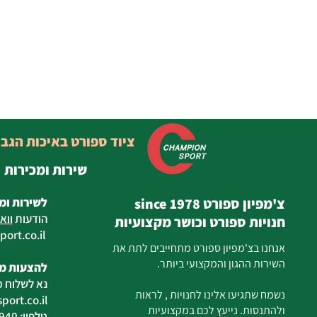
ציוד ספורט באיכות הגב
שירות ומכירות
צ'מפיון ספורט since 1978
לשירות ומ
הודעות
ווא
חנויות ספורט וכושר מקצועיות
ort.co.il
ilan
אנחנו בצ'מפיון ספורט מתחייבים לתת את
השירות ההגון והמקצועי ביותר.
להצעות מח
נא לשלוח מ
נשמח שתגיעו אלינו לחנויות , לראות
ort.co.il
ולהתנסות. נייעץ לכם במקצועיות
טלפון: 04-6726940