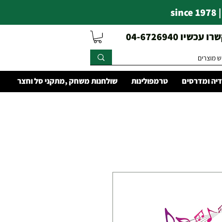
s
עכשיו 04-6726940
יה ומדרסים
טרמפולינות
שולחנות משחק ,מתקני סל וחצר