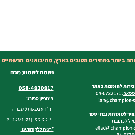
והה ביותר במחירים הטובים בארץ, מהיבואנים הרשמיים 
נשמח לשמוע מכם
כירות להזמנות באתר
050-4820817
טסאפ
:
04-6722171
צ'מפיון ספורט
@champion-sp
רח' העצמאות 5 טבריה
יר למוסדות ובתי ספר
וייז : צ'מפיון ספורט טבריה
ייל לכתובת
eliad
@champion-sp
*חניה ללקוחותינו