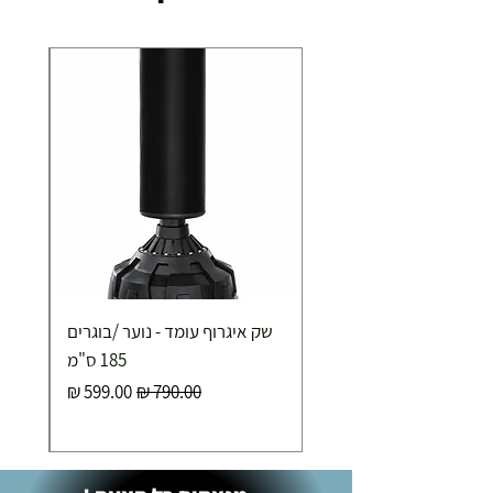
שק איגרוף עומד - נוער /בוגרים
185 ס"מ
מחיר רגיל
מחיר מבצע