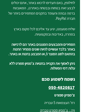
לחילופין, באם תעדיפו לרכוש באתר, אתם יכולים
לבצע זאת בנוחות ובבטחה באתרנו, המאובטח
ברמה גבוהה והעומד בתקנים המחמירים ביותר של
חברת PayPal.
שליח מטעמנו, יגיע עד אליכם לכל מקום בארץ
במהרה, באדיבות ובמקצועיות.
המחירים והמבצעים המוצגים באתר הם לרכישה
באתר בלבד ועשויים להיות שונים ממחיר החנות
בהתאם לסוג המוצר ו/ או המבצע בחנות או באתר.
ניתן לאסוף את הקנייה בחנויות צ'מפיון ספורט ללא
עלות דמי המשלוח.
נשמח לשמוע מכם
050-4820817
צ'מפיון ספורט
רח' העצמאות 5 טבריה
וייז : צ'מפיון ספורט טבריה