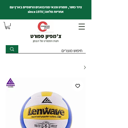
ציוד כושר, ספורט ופנאי מהיבואנים הרשמיים בארץ עם
אחריות מלאה | since 1978
צ'מפיון ספורט
חנות הספורט של הצפון