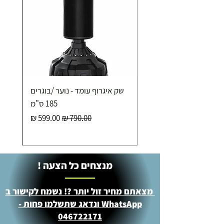
שק איגרוף עומד - נוער /בוגרים
185 ס"מ
מחיר רגיל
מחיר מבצע
מנצחים כל הצעה !
מצאתם מחיר זול יותר ?! נשמח לקישור ב
WhatsApp ונדאג שתשלמו פחות -
046722171