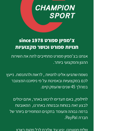
צ'מפיון ספורט since 1978
חנויות ספורט וכושר מקצועיות
אנחנו בצ'מפיון ספורט מתחייבים לתת את השירות
ההגון והמקצועי ביותר.
נשמח שתגיעו אלינו לחנויות , לראות ולהתנסות. נייעץ
לכם במקצועיות ובאמינות על פי ניסיוננו המצטבר
במהלך 45 שנים שהעסק קיים.
לחילופין, באם תעדיפו לרכוש באתר, אתם יכולים
לבצע זאת בנוחות ובבטחה באתרנו, המאובטח
ברמה גבוהה והעומד בתקנים המחמירים ביותר של
חברת PayPal.
שליח מטעמנו, יגיע עד אליכם לכל מקום בארץ