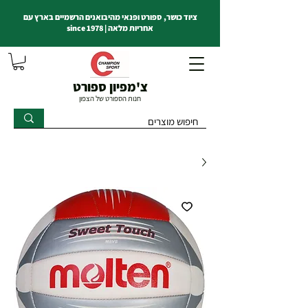
ציוד כושר, ספורט ופנאי מהיבואנים הרשמיים בארץ עם
אחריות מלאה | since 1978
צ'מפיון ספורט
חנות הספורט של הצפון