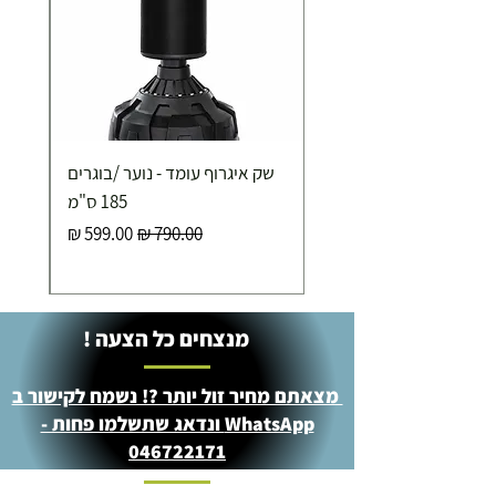
שק איגרוף עומד - נוער /בוגרים
185 ס"מ
מחיר רגיל
מחיר מבצע
מנצחים כל הצעה !
מצאתם מחיר זול יותר ?! נשמח לקישור ב
WhatsApp ונדאג שתשלמו פחות -
046722171