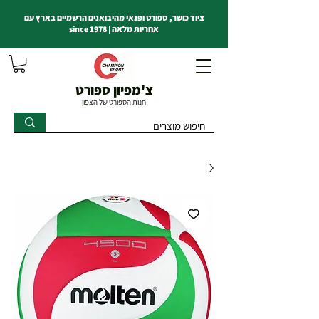
ציוד כושר, ספורט ופנאי מהיבואנים הרשמיים בארץ עם
אחריות מלאה | since 1978
צ'מפיון ספורט
חנות הספורט של הצפון