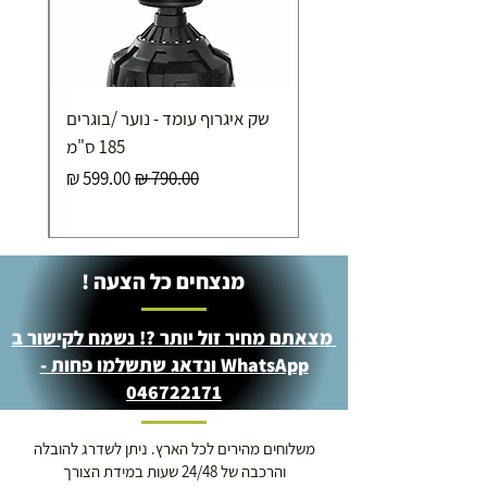
שק איגרוף עומד - נוער /בוגרים
185 ס"מ
מחיר רגיל
מחיר מבצע
מנצחים כל הצעה !
מצאתם מחיר זול יותר ?! נשמח לקישור ב
WhatsApp ונדאג שתשלמו פחות -
046722171
משלוחים מהירים לכל הארץ. ניתן לשדרג להובלה
והרכבה של 24/48 שעות במידת הצורך