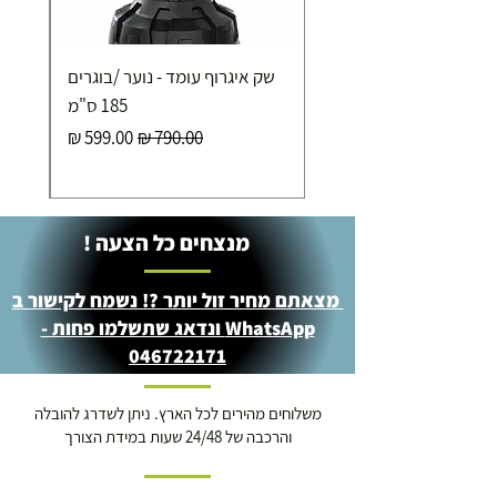
שק איגרוף עומד - נוער /בוגרים
185 ס"מ
מחיר רגיל
מחיר מבצע
מנצחים כל הצעה !
מצאתם מחיר זול יותר ?! נשמח לקישור ב
WhatsApp ונדאג שתשלמו פחות -
046722171
משלוחים מהירים לכל הארץ. ניתן לשדרג להובלה
והרכבה של 24/48 שעות במידת הצורך