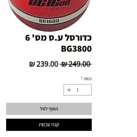
כדורסל ע.ס מס' 6
BG3800
מחיר
מחיר
 ‏249.00 ‏₪ 
רגיל
מבצע
כמות
*
הוסף לסל
קנה עכשיו