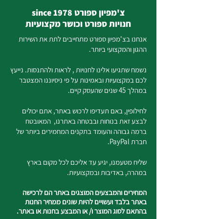
צ'מפיון ספורט since 1978
חנויות ספורט וכושר מקצועיות
אנחנו בצ'מפיון ספורט מתחייבים לתת את השירות
ההגון והמקצועי ביותר.
נשמח שתגיעו אלינו לחנויות , לראות ולהתנסות. נייעץ
לכם במקצועיות ובאמינות על פי ניסיוננו המצטבר
במהלך 45 שנים שהעסק קיים.
לחילופין, באם תעדיפו לרכוש באתר, אתם יכולים
לבצע זאת בנוחות ובבטחה באתרנו, המאובטח
ברמה גבוהה והעומד בתקנים המחמירים ביותר של
חברת PayPal.
שליח מטעמנו, יגיע עד אליכם לכל מקום בארץ
במהרה, באדיבות ובמקצועיות.
המחירים והמבצעים המוצגים באתר הם לרכישה
באתר בלבד ועשויים להיות שונים ממחיר החנות
בהתאם לסוג המוצר ו/ או המבצע בחנות או באתר.