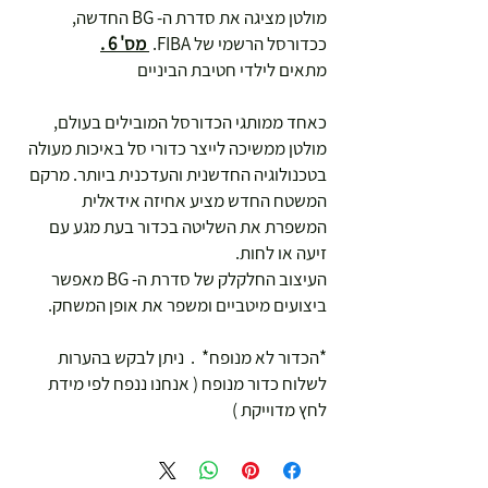
מולטן מציגה את סדרת ה- BG החדשה,
ככדורסל הרשמי של FIBA.
מס' 6 .
מתאים לילדי חטיבת הביניים
כאחד ממותגי הכדורסל המובילים בעולם,
מולטן ממשיכה לייצר כדורי סל באיכות מעולה
בטכנולוגיה החדשנית והעדכנית ביותר. מרקם
המשטח החדש מציע אחיזה אידאלית
המשפרת את השליטה בכדור בעת מגע עם
זיעה או לחות.
העיצוב החלקלק של סדרת ה- BG מאפשר
ביצועים מיטביים ומשפר את אופן המשחק.
*הכדור לא מנופח* . ניתן לבקש בהערות
לשלוח כדור מנופח ( אנחנו ננפח לפי מידת
לחץ מדוייקת )