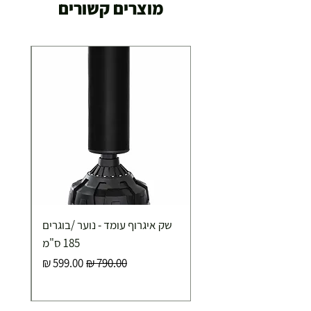
מוצרים קשורים
29.00 ₪
תוך 2-3 ימי עסקים
תוספת התקנה למכשירי כושר / מתקני חצר ושולחנות
משחק
250.00 ₪
כ-7 ימי עסקים
איסוף עצמי ללא עלות מסניף טבריה . רחוב העצמאות 5
שק איגרוף עומד - נוער /בוגרים
מוצרי כושר ( בלבד) ניתן לאסוף ממחסני החברה בת"א
- רחוב שביל התנופה 6
185 ס"מ
מחיר רגיל
מחיר מבצע