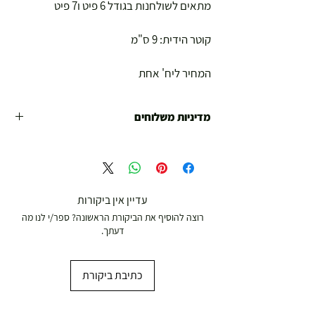
מתאים לשולחנות בגודל 6 פיט ו7 פיט
קוטר הידית: 9 ס"מ
המחיר ליח' אחת
מדיניות משלוחים
משלוח עד הבית חינם מ 299 ש"ח ומעלה .
עד 299 ש"ח :
משלוח דואר רשום ( למוצרים עד 5 קג' )
עדיין אין ביקורות
רוצה להוסיף את הביקורת הראשונה? ספר/י לנו מה
19.00 ₪
דעתך.
עד 7 ימי עסקים
כתיבת ביקורת
משלוח מהיר עד הבית ( עד 20 ק"ג)