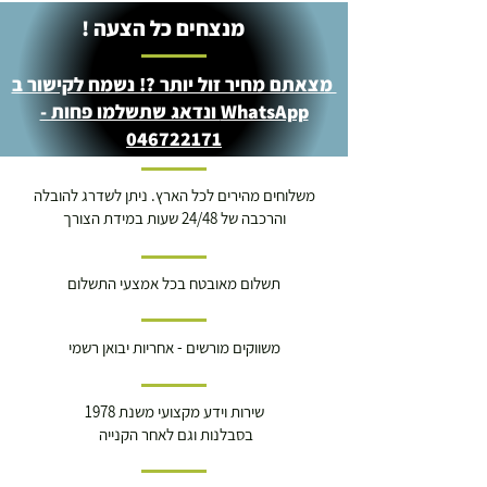
מנצחים כל הצעה !
מצאתם מחיר זול יותר ?! נשמח לקישור ב
WhatsApp ונדאג שתשלמו פחות -
046722171
משלוחים מהירים לכל הארץ. ניתן לשדרג להובלה
והרכבה של 24/48 שעות במידת הצורך
תשלום מאובטח בכל אמצעי התשלום
משווקים מורשים - אחריות יבואן רשמי
שירות וידע מקצועי משנת 1978
בסבלנות וגם לאחר הקנייה