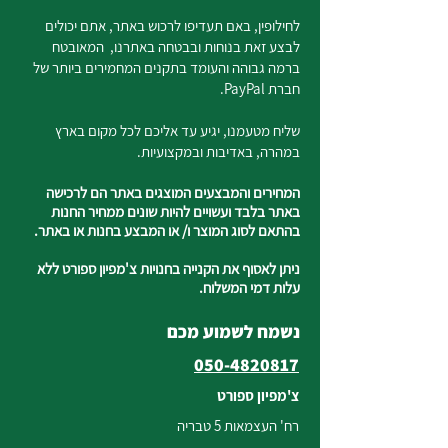
לחילופין, באם תעדיפו לרכוש באתר, אתם יכולים
לבצע זאת בנוחות ובבטחה באתרנו, המאובטח
ברמה גבוהה והעומד בתקנים המחמירים ביותר של
חברת PayPal.
שליח מטעמנו, יגיע עד אליכם לכל מקום בארץ
במהרה, באדיבות ובמקצועיות.
המחירים והמבצעים המוצגים באתר הם לרכישה
באתר בלבד ועשויים להיות שונים ממחיר החנות
בהתאם לסוג המוצר ו/ או המבצע בחנות או באתר.
ניתן לאסוף את הקנייה בחנויות צ'מפיון ספורט ללא
עלות דמי המשלוח.
נשמח לשמוע מכם
050-4820817
צ'מפיון ספורט
רח' העצמאות 5 טבריה