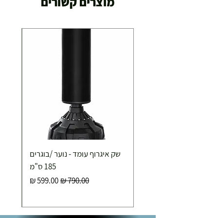
מוצרים קשורים
שק איגרוף עומד - נוער /בוגרים
185 ס"מ
מחיר רגיל
מחיר מבצע