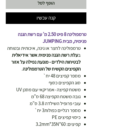
הוסף לסל
קנה עכשיו
טרמפולינה 8 פיט 2.50 מ' עם רשת הגנה
פנימית, מבית JUMPING
טרמפולינה לחצר או גינה, איכותית ובטוחה
ב
עלת רשת הגנה פנימית אשר אידיאלית
לבטיחות הילדים - מונעת נפילה על אזור
הקפיצים הקשיח של הטרמפולינה
.
מספר קפיצים 48 יח`
סוג הקפיצים כסוף
משטח קפיצה -אמריקאי עם מסנן UV
גובה משטח הקפיצה 68 ס"מ
עובי פרופיל השילדה 3.8 ס"מ
מספר רגליים כפולות3 יח`
כיסוי קפיצים PE
קפיצים: 60*3.2mm*35N