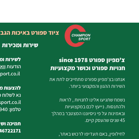
ציוד ספורט באיכות הגב
שירות ומכירות
צ'מפיון ספורט since 1978
לשירות ומ
הודעות
ווא
חנויות ספורט וכושר מקצועיות
ort.co.il
ilan
אנחנו בצ'מפיון ספורט מתחייבים לתת את
השירות ההגון והמקצועי ביותר.
להצעות מח
נא לשלוח מ
נשמח שתגיעו אלינו לחנויות , לראות
ort.co.il
ולהתנסות. נייעץ לכם במקצועיות
טלפון: 04-6726940
ובאמינות על פי ניסיוננו המצטבר במהלך
45 שנים שהעסק קיים.
תמיכה ושיר
46722171
לחילופין, באם תעדיפו לרכוש באתר,