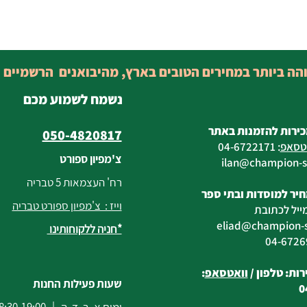
והה ביותר במחירים הטובים בארץ, מהיבואנים הרשמיים 
נשמח לשמוע מכם
כירות להזמנות באתר
050-4820817
טסאפ
:
04-6722171
צ'מפיון ספורט
@champion-sp
רח' העצמאות 5 טבריה
יר למוסדות ובתי ספר
וייז : צ'מפיון ספורט טבריה
ייל לכתובת
eliad
@champion-sp
*חניה ללקוחותינו
ות: טלפון /
וואטסאפ
:
שעות פעילות החנות
0