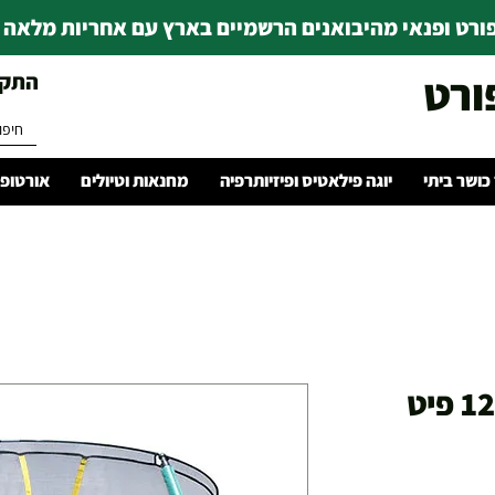
רט ופנאי מהיבואנים הרשמיים בארץ עם אחריות מלאה | ince 1978
ורט
התקשרו 
 כושר ביתי
יוגה פילאטיס ופיזיותרפיה
מחנאות וטיולים
אורטופד
טרמפולינה 3.6 מ' 12 פיט