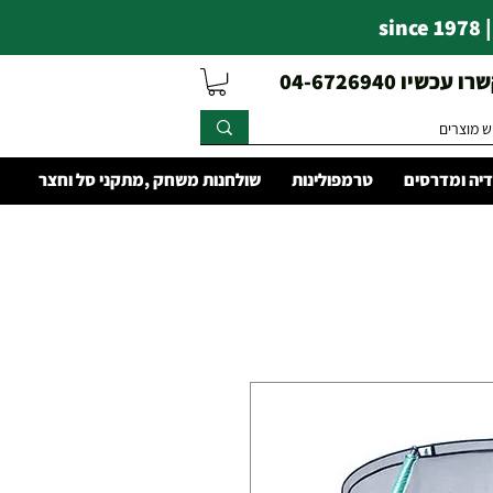
s
עכשיו 04-6726940
יה ומדרסים
טרמפולינות
שולחנות משחק ,מתקני סל וחצר