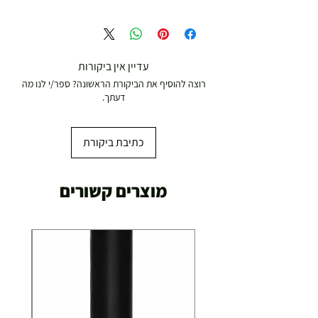
הטרמפולינה מעניקה שעות של הנאה, פעילות גופנית
ובריאות לכל המשפחה – וכל זה בלי לצאת מהבית!
המוטות הטרמפולינה מעוקלות שיהיה מרווח בטיחות
לילדים מהרשת בעת הקפיצות.
עדיין אין ביקורות
רשת הגנה נוחה לפתיחה וסגירה
רוצה להוסיף את הביקורת הראשונה? ספר/י לנו מה
כולל סולם לטיפוס נוח וקליל שיש נוח לילדים גישה
דעתך.
לפתח של הטרמפולינה
כי אין כמו לקפוץ, לצחוק וליהנות אצלך בבית
כתיבת ביקורת
משקל משתמש מקסימלי: 150 ק"ג
הטרמפולינה מגיעה בשני קרטונים
מוצרים קשורים
קרטון אחד : 22*455*160 ס"מ
משקל 45 ק"ג
אחריות:
שנתיים על השלדה
שנתיים על הקפיצים
שנה על משטח הקפיצה
חצי שנה על רשת ההגנה
חצי שנה על כיסוי הקפיצים