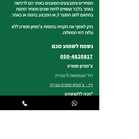
המחירים והמבצעים המוצגים באתר הם לרכישה
באתר בלבד ועשויים להיות שונים ממחיר החנות
בהתאם לסוג המוצר ו/ או המבצע בחנות או באתר.
ניתן לאסוף את הקנייה בחנויות צ'מפיון ספורט ללא
עלות דמי המשלוח.
נשמח לשמוע מכם
050-4820817
צ'מפיון ספורט
רח' העצמאות 5 טבריה
וייז : צ'מפיון ספורט טבריה
*חניה ללקוחותינו
שעות פעילות החנות
ימים א, ב, ד, ה | 8:30-19:00
יום ג | 8:45-17:00
יום ו וערבי חג | 8:30-14:00