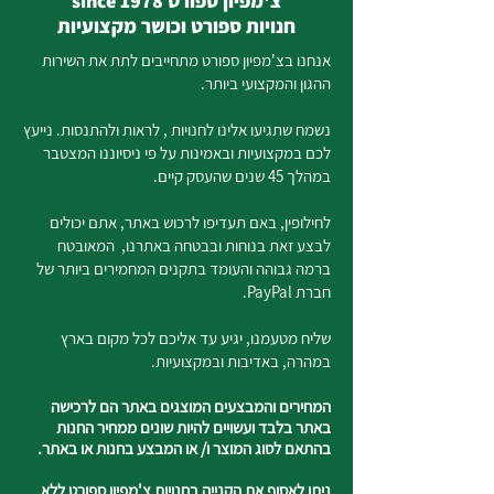
צ'מפיון ספורט since 1978
חנויות ספורט וכושר מקצועיות
אנחנו בצ'מפיון ספורט מתחייבים לתת את השירות
ההגון והמקצועי ביותר.
נשמח שתגיעו אלינו לחנויות , לראות ולהתנסות. נייעץ
לכם במקצועיות ובאמינות על פי ניסיוננו המצטבר
במהלך 45 שנים שהעסק קיים.
לחילופין, באם תעדיפו לרכוש באתר, אתם יכולים
לבצע זאת בנוחות ובבטחה באתרנו, המאובטח
ברמה גבוהה והעומד בתקנים המחמירים ביותר של
חברת PayPal.
שליח מטעמנו, יגיע עד אליכם לכל מקום בארץ
במהרה, באדיבות ובמקצועיות.
המחירים והמבצעים המוצגים באתר הם לרכישה
באתר בלבד ועשויים להיות שונים ממחיר החנות
בהתאם לסוג המוצר ו/ או המבצע בחנות או באתר.
ניתן לאסוף את הקנייה בחנויות צ'מפיון ספורט ללא