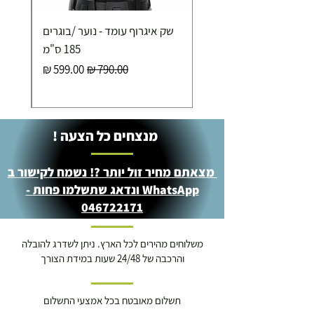
שק איגרוף עומד - נוער /בוגרים
185 ס"מ
מחיר רגיל
מחיר מבצע
מנצחים כל הצעה !
מצאתם מחיר זול יותר ?! נשמח לקישור ב
WhatsApp ונדאג שתשלמו פחות -
046722171
משלוחים מהירים לכל הארץ. ניתן לשדרג להובלה
והרכבה של 24/48 שעות במידת הצורך
תשלום מאובטח בכל אמצעי התשלום