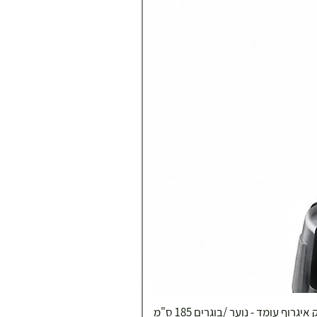
איגרוף עומד - נוער /בוגרים 185 ס"מ