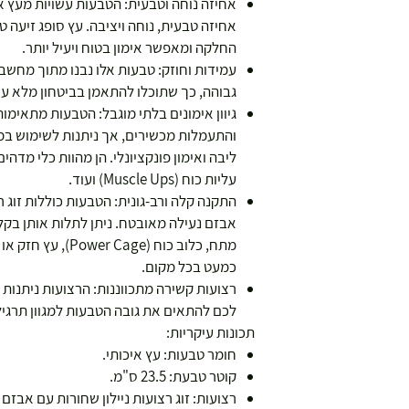
אחיזה נוחה וטבעית: הטבעות עשויות מעץ א
אחיזה טבעית, נוחה ויציבה. עץ סופג זיעה 
החלקה ומאפשר אימון בטוח ויעיל יותר.
עמידות וחוזק: טבעות אלו נבנו מתוך מחשבה
גבוהה, כך שתוכלו להתאמן בביטחון מלא עם 
גיוון אימונים בלתי מוגבל: הטבעות מתאימו
והתעמלות מכשירים, אך ניתנות לשימוש במגו
ליבה ואימון פונקציונלי. הן מהוות כלי מדה
עליות כוח (Muscle Ups) ועוד.
התקנה קלה ורב-גונית: הטבעות כוללות זוג ר
אבזם נעילה מאובטח. ניתן לתלות אותן בקלות
מתח, כלוב כוח (age
כמעט בכל מקום.
רצועות קשירה מתכווננות: הרצועות ניתנות 
לכם להתאים את גובה הטבעות למגוון תרגיל
תכונות עיקריות:
חומר טבעות: עץ איכותי.
קוטר טבעת: 23.5 ס"מ.
רצועות: זוג רצועות ניילון שחורות עם אבזם 