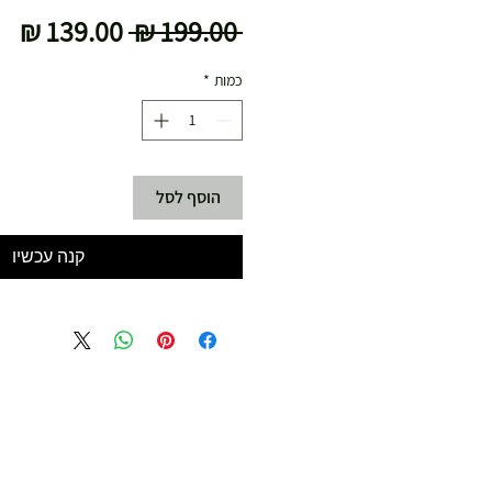
מחיר
מח
 ‏199.00 ‏₪ 
רגיל
מב
כמות
*
הוסף לסל
קנה עכשיו