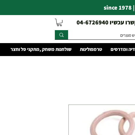
s
עכשיו 04-6726940
יה ומדרסים
טרמפולינות
שולחנות משחק ,מתקני סל וחצר