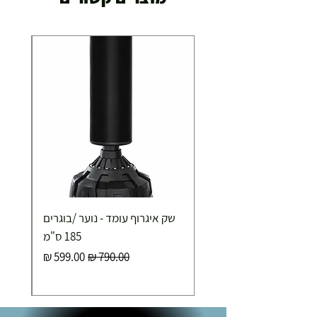
שק איגרוף עומד - נוער /בוגרים
185 ס"מ
מחיר רגיל
מחיר מבצע