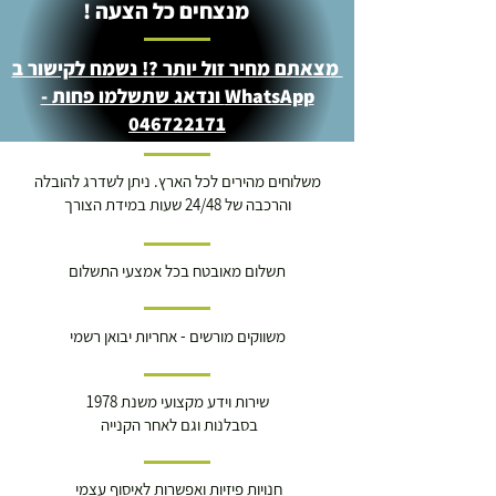
מנצחים כל הצעה !
מצאתם מחיר זול יותר ?! נשמח לקישור ב
WhatsApp ונדאג שתשלמו פחות -
046722171
משלוחים מהירים לכל הארץ. ניתן לשדרג להובלה
והרכבה של 24/48 שעות במידת הצורך
תשלום מאובטח בכל אמצעי התשלום
משווקים מורשים - אחריות יבואן רשמי
שירות וידע מקצועי משנת 1978
בסבלנות וגם לאחר הקנייה
חנויות פיזיות ואפשרות לאיסוף עצמי