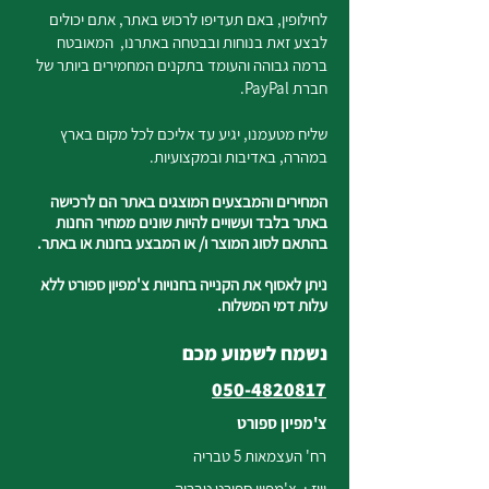
לחילופין, באם תעדיפו לרכוש באתר, אתם יכולים
לבצע זאת בנוחות ובבטחה באתרנו, המאובטח
ברמה גבוהה והעומד בתקנים המחמירים ביותר של
חברת PayPal.
שליח מטעמנו, יגיע עד אליכם לכל מקום בארץ
במהרה, באדיבות ובמקצועיות.
המחירים והמבצעים המוצגים באתר הם לרכישה
באתר בלבד ועשויים להיות שונים ממחיר החנות
בהתאם לסוג המוצר ו/ או המבצע בחנות או באתר.
ניתן לאסוף את הקנייה בחנויות צ'מפיון ספורט ללא
עלות דמי המשלוח.
נשמח לשמוע מכם
050-4820817
צ'מפיון ספורט
רח' העצמאות 5 טבריה
וייז : צ'מפיון ספורט טבריה