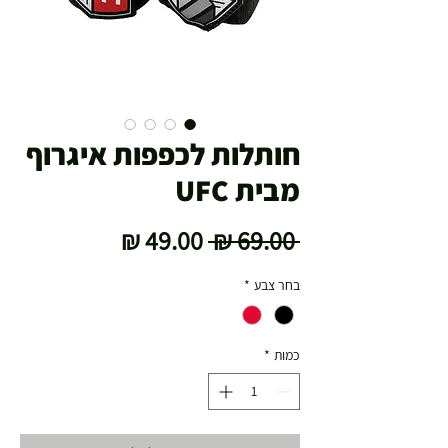
חותלות לכפפות איגרוף
מבית UFC
מחיר
מחיר
 ‏69.00 ‏₪ 
רגיל
מבצע
בחר צבע
*
כמות
*