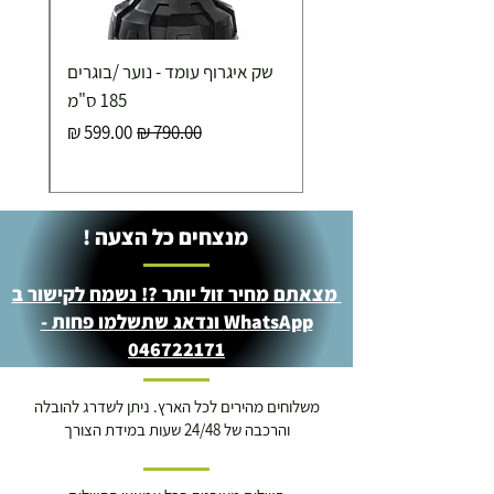
איסוף עצמי ללא עלות מסניף טבריה . רחוב העצמאות 5
שק איגרוף עומד - נוער /בוגרים
מוצרי כושר ( בלבד) ניתן לאסוף ממחסני החברה בת"א
- רחוב שביל התנופה 6
185 ס"מ
מחיר רגיל
מחיר מבצע
מנצחים כל הצעה !
מצאתם מחיר זול יותר ?! נשמח לקישור ב
WhatsApp ונדאג שתשלמו פחות -
046722171
משלוחים מהירים לכל הארץ. ניתן לשדרג להובלה
והרכבה של 24/48 שעות במידת הצורך