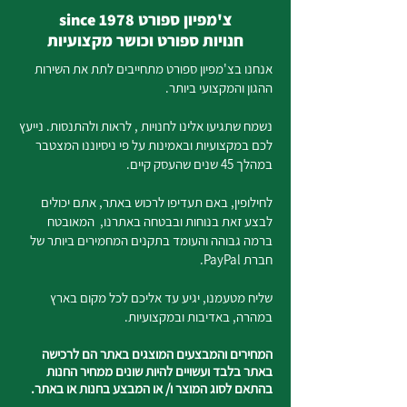
צ'מפיון ספורט since 1978
חנויות ספורט וכושר מקצועיות
אנחנו בצ'מפיון ספורט מתחייבים לתת את השירות
ההגון והמקצועי ביותר.
נשמח שתגיעו אלינו לחנויות , לראות ולהתנסות. נייעץ
לכם במקצועיות ובאמינות על פי ניסיוננו המצטבר
במהלך 45 שנים שהעסק קיים.
לחילופין, באם תעדיפו לרכוש באתר, אתם יכולים
לבצע זאת בנוחות ובבטחה באתרנו, המאובטח
ברמה גבוהה והעומד בתקנים המחמירים ביותר של
חברת PayPal.
שליח מטעמנו, יגיע עד אליכם לכל מקום בארץ
במהרה, באדיבות ובמקצועיות.
המחירים והמבצעים המוצגים באתר הם לרכישה
באתר בלבד ועשויים להיות שונים ממחיר החנות
בהתאם לסוג המוצר ו/ או המבצע בחנות או באתר.