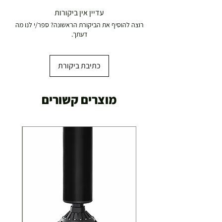
משלוח דואר רשום ( למוצרים עד 5 קג' )
עדיין אין ביקורות
רוצה להוסיף את הביקורת הראשונה? ספר/י לנו מה
19.00 ₪
דעתך.
עד 7 ימי עסקים
כתיבת ביקורת
משלוח מהיר עד הבית ( עד 20 ק"ג)
מוצרים קשורים
29.00 ₪
תוך 2-3 ימי עסקים
תוספת התקנה למכשירי כושר / מתקני חצר ושולחנות
משחק
250.00 ₪
כ-7 ימי עסקים