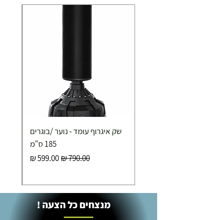
שק איגרוף עומד - נוער /בוגרים
185 ס"מ
מחיר רגיל
מחיר מבצע
מנצחים כל הצעה !