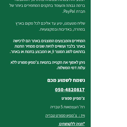
ברמה גבוהה והעומד בתקנים המחמירים ביותר של
חברת PayPal.
שליח מטעמנו, יגיע עד אליכם לכל מקום בארץ
במהרה, באדיבות ובמקצועיות.
המחירים והמבצעים המוצגים באתר הם לרכישה
באתר בלבד ועשויים להיות שונים ממחיר החנות
בהתאם לסוג המוצר ו/ או המבצע בחנות או באתר.
ניתן לאסוף את הקנייה בחנויות צ'מפיון ספורט ללא
עלות דמי המשלוח.
נשמח לשמוע מכם
050-4820817
צ'מפיון ספורט
רח' העצמאות 5 טבריה
וייז : צ'מפיון ספורט טבריה
*חניה ללקוחותינו