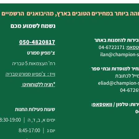
והה ביותר במחירים הטובים בארץ, מהיבואנים הרשמיים 
נשמח לשמוע מכם
כירות להזמנות באתר
050-4820817
טסאפ
:
04-6722171
צ'מפיון ספורט
@champion-sp
רח' העצמאות 5 טבריה
יר למוסדות ובתי ספר
וייז : צ'מפיון ספורט טבריה
ייל לכתובת
eliad
@champion-sp
*חניה ללקוחותינו
ות: טלפון /
וואטסאפ
:
שעות פעילות החנות
0
ימים א, ב, ד, ה | 8:30-19:00
יום ג | 8:45-17:00