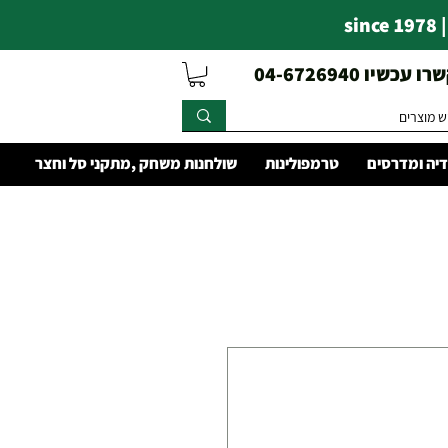
s
עכשיו 04-6726940
יה ומדרסים
טרמפולינות
שולחנות משחק ,מתקני סל וחצר