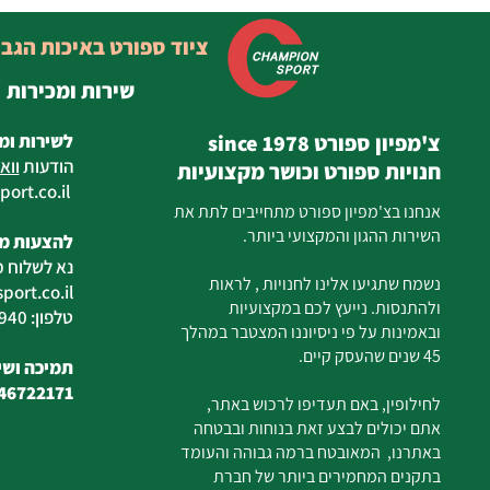
ציוד ספורט באיכות הגב
שירות ומכירות
צ'מפיון ספורט since 1978
לשירות ומ
הודעות
ווא
חנויות ספורט וכושר מקצועיות
ort.co.il
ilan
אנחנו בצ'מפיון ספורט מתחייבים לתת את
השירות ההגון והמקצועי ביותר.
להצעות מח
נא לשלוח מ
נשמח שתגיעו אלינו לחנויות , לראות
ort.co.il
ולהתנסות. נייעץ לכם במקצועיות
טלפון: 04-6726940
ובאמינות על פי ניסיוננו המצטבר במהלך
45 שנים שהעסק קיים.
תמיכה ושיר
46722171
לחילופין, באם תעדיפו לרכוש באתר,
אתם יכולים לבצע זאת בנוחות ובבטחה
באתרנו, המאובטח ברמה גבוהה והעומד
בתקנים המחמירים ביותר של חברת