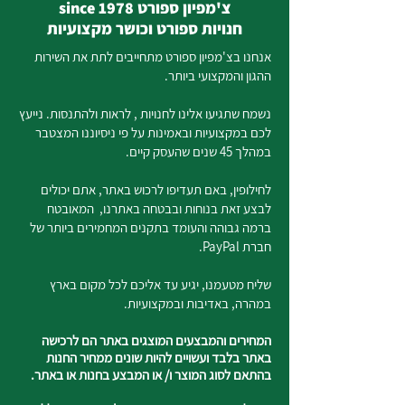
צ'מפיון ספורט since 1978
חנויות ספורט וכושר מקצועיות
אנחנו בצ'מפיון ספורט מתחייבים לתת את השירות
ההגון והמקצועי ביותר.
נשמח שתגיעו אלינו לחנויות , לראות ולהתנסות. נייעץ
לכם במקצועיות ובאמינות על פי ניסיוננו המצטבר
במהלך 45 שנים שהעסק קיים.
לחילופין, באם תעדיפו לרכוש באתר, אתם יכולים
לבצע זאת בנוחות ובבטחה באתרנו, המאובטח
ברמה גבוהה והעומד בתקנים המחמירים ביותר של
חברת PayPal.
שליח מטעמנו, יגיע עד אליכם לכל מקום בארץ
במהרה, באדיבות ובמקצועיות.
המחירים והמבצעים המוצגים באתר הם לרכישה
באתר בלבד ועשויים להיות שונים ממחיר החנות
בהתאם לסוג המוצר ו/ או המבצע בחנות או באתר.