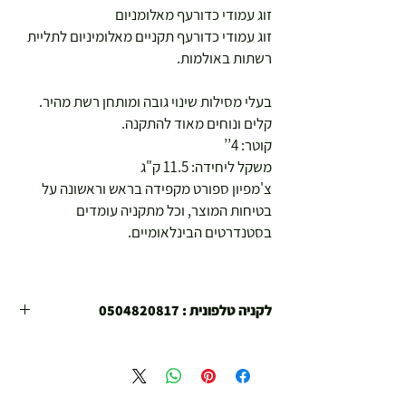
זוג עמודי כדורעף מאלומניום
זוג עמודי כדורעף תקניים מאלומיניום לתליית
רשתות באולמות.
בעלי מסילות שינוי גובה ומותחן רשת מהיר.
קלים ונוחים מאוד להתקנה.
קוטר: 4’’
משקל ליחידה: 11.5 ק"ג
צ'מפיון ספורט מקפידה בראש וראשונה על
בטיחות המוצר, וכל מתקניה עומדים
בסטנדרטים הבינלאומיים.
לקניה טלפונית : 0504820817
הינכם קונים בחנויות הספורט צ'מפיון ספורט הפועלות
משנת 1978
קנייתכם בטוחה !