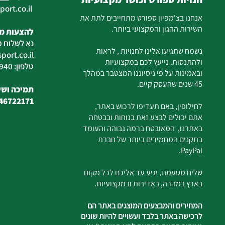
ort.co.il
ilan
אנחנו בצ'מפיון ספורט מתחייבים לתת את
השירות ההגון והמקצועי ביותר.
להצעות מח
נא לשלוח מ
נשמח שתגיעו אלינו לחנויות , לראות
ort.co.il
ולהתנסות. נייעץ לכם במקצועיות
טלפון: 04-6726940
ובאמינות על פי ניסיוננו המצטבר במהלך
45 שנים שהעסק קיים.
תמיכה ושיר
46722171
לחילופין, באם תעדיפו לרכוש באתר,
אתם יכולים לבצע זאת בנוחות ובבטחה
באתרנו, המאובטח ברמה גבוהה והעומד
בתקנים המחמירים ביותר של חברת
PayPal.
שליח מטעמנו, יגיע עד אליכם לכל מקום
בארץ במהרה, באדיבות ובמקצועיות.
המחירים והמבצעים המוצגים באתר הם
לרכישה באתר בלבד ועשויים להיות שונים