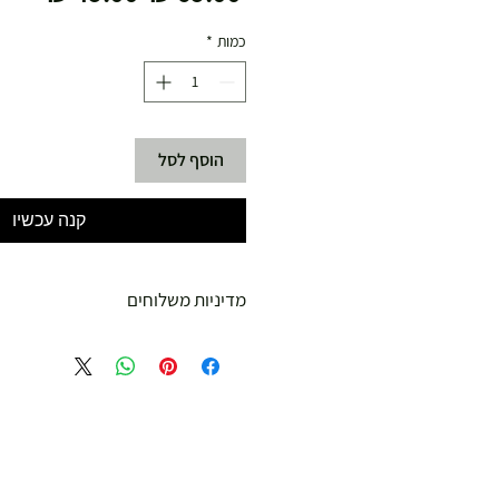
רגיל
מבצע
כמות
*
הוסף לסל
קנה עכשיו
מדיניות משלוחים
משלוח עד הבית חינם מ 299 ש"ח ומעלה .
עד 299 ש"ח :
משלוח דואר רשום ( למוצרים עד 5 קג' )
19.00 ₪