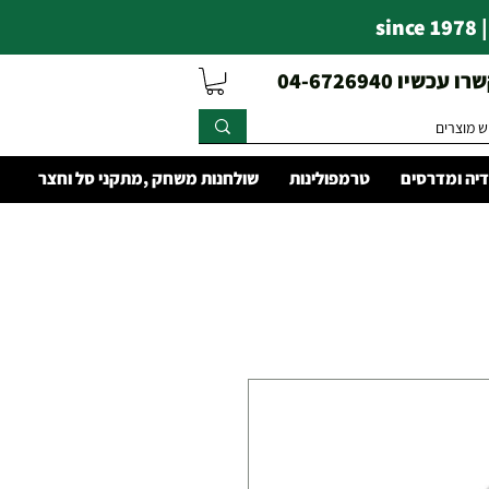
s
עכשיו 04-6726940
יה ומדרסים
טרמפולינות
שולחנות משחק ,מתקני סל וחצר