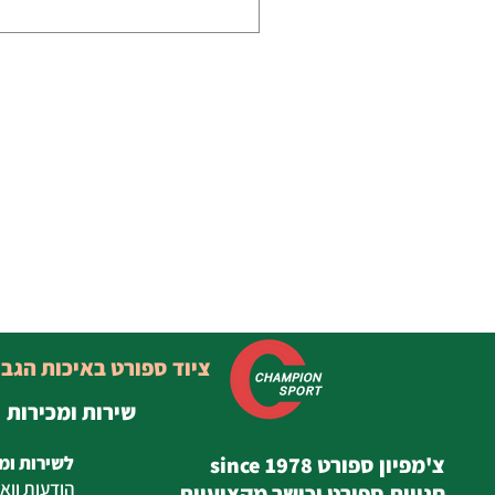
ציוד ספורט באיכות הגב
שירות ומכירות
צ'מפיון ספורט since 1978
לשירות ומ
הודעות
ווא
חנויות ספורט וכושר מקצועיות