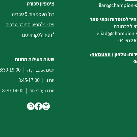
צ'מפיון ספורט
@champion-sp
רח' העצמאות 5 טבריה
יר למוסדות ובתי ספר
וייז : צ'מפיון ספורט טבריה
ייל לכתובת
eliad
@champion-sp
*חניה ללקוחותינו
ות: טלפון /
וואטסאפ
:
שעות פעילות החנות
0
ימים א, ב, ד, ה | 8:30-19:00
יום ג | 8:45-17:00
יום ו וערבי חג | 8:30-14:00