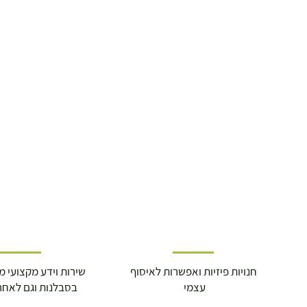
עד 7 ימי עסקים
משלוח מהיר עד הבית ( עד 20 ק"ג)
29.00 ₪
תוך 2-3 ימי עסקים
תוספת התקנה למכשירי כושר / מתקני חצר 
250.00 ₪
כ-7 ימי עסקים
איסוף עצמי ללא עלות מסניף טבריה . רחוב ה
חנויות פיזיות ואפשרות לאיסוף
שירות וידע מקצועי משנת
מוצרי כושר ( בלבד) ניתן לאסוף ממחסני הח
עצמי
בסבלנות וגם לאחר
התנופה 6