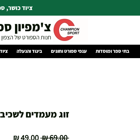
ציוד כושר, ספו
צ'מפיון ספ
חנות הספורט של הצפון
בתי ספר ומוסדות
ענפי ספורט וחוגים
ביגוד והנעלה
ציוד
זוג מעמדים לשכיב
מחיר
מחיר
 ‏69.00 ‏₪ 