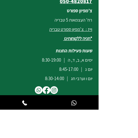
050-4820817
צ'מפיון ספורט
רח' העצמאות 5 טבריה
וייז : צ'מפיון ספורט טבריה
*חניה ללקוחותינו
שעות פעילות החנות
ימים א, ב, ד, ה | 8:30-19:00
יום ג | 8:45-17:00
יום ו וערבי חג | 8:30-14:00
לשירות ומכירות להזמנות באתר
הודעות
וואטסאפ
:
04-6722171
@champion-sport.co.il
ilan
להצעות מחיר למוסדות ובתי ספר
נא לשלוח מייל לכתובת