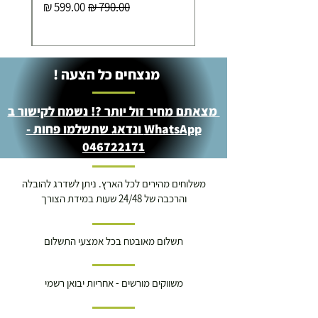
מחיר רגיל
מחיר מבצע
מנצחים כל הצעה !
מצאתם מחיר זול יותר ?! נשמח לקישור ב
WhatsApp ונדאג שתשלמו פחות -
046722171
משלוחים מהירים לכל הארץ. ניתן לשדרג להובלה
והרכבה של 24/48 שעות במידת הצורך
תשלום מאובטח בכל אמצעי התשלום
משווקים מורשים - אחריות יבואן רשמי