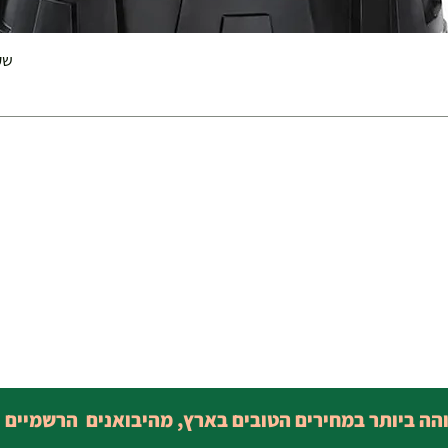
שק 
והה ביותר במחירים הטובים בארץ, מהיבואנים הרשמיים 