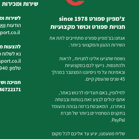
שירות ומכירות
צ'מפיון ספורט since 1978
לשירות ומ
הודעות
ווא
חנויות ספורט וכושר מקצועיות
ort.co.il
ilan
אנחנו בצ'מפיון ספורט מתחייבים לתת את
השירות ההגון והמקצועי ביותר.
להצעות מח
נא לשלוח מ
נשמח שתגיעו אלינו לחנויות , לראות
ort.co.il
ולהתנסות. נייעץ לכם במקצועיות
טלפון: 04-6726940
ובאמינות על פי ניסיוננו המצטבר במהלך
45 שנים שהעסק קיים.
תמיכה ושיר
46722171
לחילופין, באם תעדיפו לרכוש באתר,
אתם יכולים לבצע זאת בנוחות ובבטחה
באתרנו, המאובטח ברמה גבוהה והעומד
בתקנים המחמירים ביותר של חברת
PayPal.
שליח מטעמנו, יגיע עד אליכם לכל מקום