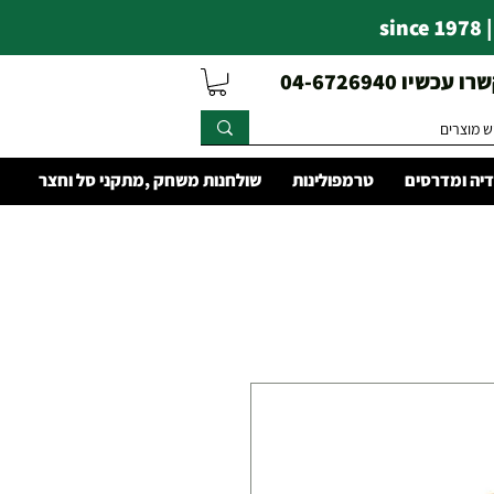
s
עכשיו 04-6726940
יה ומדרסים
טרמפולינות
שולחנות משחק ,מתקני סל וחצר