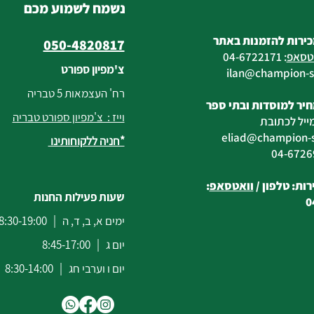
נשמח לשמוע מכם
כירות להזמנות באתר
050-4820817
טסאפ
:
04-6722171
צ'מפיון ספורט
@champion-sp
רח' העצמאות 5 טבריה
יר למוסדות ובתי ספר
וייז : צ'מפיון ספורט טבריה
ייל לכתובת
eliad
@champion-sp
*חניה ללקוחותינו
ות: טלפון /
וואטסאפ
:
שעות פעילות החנות
0
ימים א, ב, ד, ה | 8:30-19:00
יום ג | 8:45-17:00
יום ו וערבי חג | 8:30-14:00