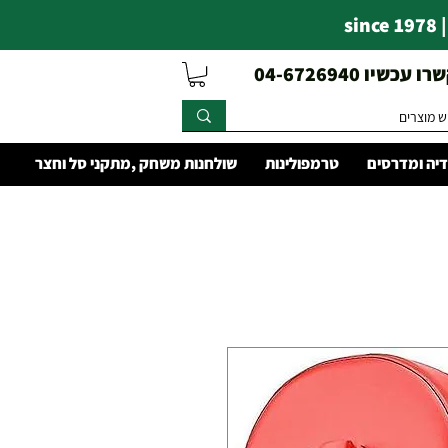
s
עכשיו 04-6726940
יה ומדרסים
טרמפולינות
שולחנות משחק ,מתקני סל וחצר