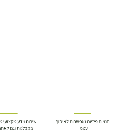
19.00 ₪
עד 7 ימי עסקים
משלוח מהיר עד הבית ( עד 20 ק"ג)
29.00 ₪
תוך 2-3 ימי עסקים
תוספת התקנה למכשירי כושר / מתקני חצר 
250.00 ₪
כ-7 ימי עסקים
איסוף עצמי ללא עלות מסניף טבריה . רחוב ה
חנויות פיזיות ואפשרות לאיסוף
שירות וידע מקצועי משנת
עצמי
בסבלנות וגם לאחר
מוצרי כושר ( בלבד) ניתן לאסוף ממחסני הח