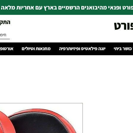
רט ופנאי מהיבואנים הרשמיים בארץ עם אחריות מלאה | ince 1978
ורט
התקשרו 
 כושר ביתי
יוגה פילאטיס ופיזיותרפיה
מחנאות וטיולים
אורטופד