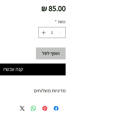
מחיר
כמות
*
הוסף לסל
קנה עכשיו
מדיניות משלוחים
משלוח עד הבית חינם מ 299 ש"ח ומעלה .
עד 299 ש"ח :
משלוח דואר רשום ( למוצרים עד 5 קג' )