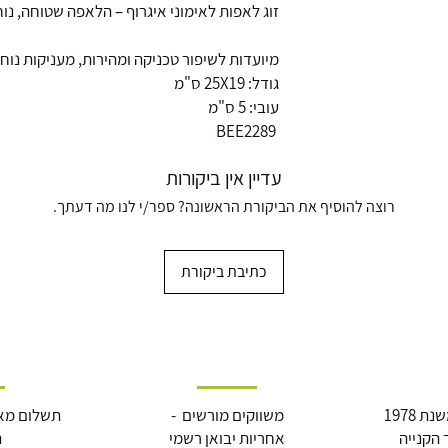
זוג לאפות לאימוני איגרוף – הלאפה שטוחה, נו
מיועדות לשיפור טכניקה ומהירות, מעניקות נוח
גודל: 25X19 ס"מ
עובי: 5 ס"מ
BEE2289
עדיין אין ביקורות
רוצה להוסיף את הביקורת הראשונה? ספר/י לנו מה דעתך.
ושולחנות משחק
כתיבת ביקורת
עצמאות 5
 1978
משווקים מורשים -
תשלום מא
 הקנייה
אחריות יבואן רשמי
ה
ברה בת"א - רחוב שביל