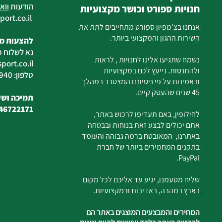
הודעות
ווא
חנויות ספורט וכושר מקצועיות
ort.co.il
ilan
אנחנו בצ'מפיון ספורט מתחייבים לתת את
השירות ההגון והמקצועי ביותר.
להצעות מח
נא לשלוח מ
נשמח שתגיעו אלינו לחנויות , לראות
ort.co.il
ולהתנסות. נייעץ לכם במקצועיות
טלפון: 04-6726940
ובאמינות על פי ניסיוננו המצטבר במהלך
45 שנים שהעסק קיים.
תמיכה ושיר
46722171
לחילופין, באם תעדיפו לרכוש באתר,
אתם יכולים לבצע זאת בנוחות ובבטחה
באתרנו, המאובטח ברמה גבוהה והעומד
בתקנים המחמירים ביותר של חברת
PayPal.
שליח מטעמנו, יגיע עד אליכם לכל מקום
בארץ במהרה, באדיבות ובמקצועיות.
המחירים והמבצעים המוצגים באתר הם