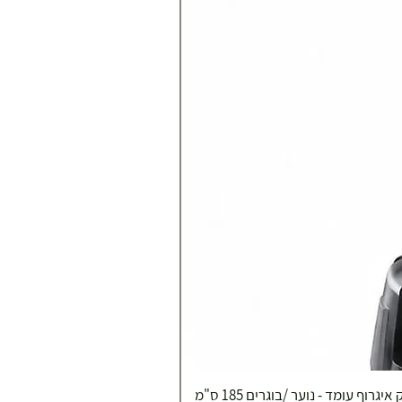
איגרוף עומד - נוער /בוגרים 185 ס"מ