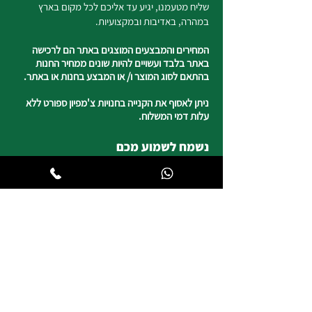
שליח מטעמנו, יגיע עד אליכם לכל מקום בארץ
במהרה, באדיבות ובמקצועיות.
המחירים והמבצעים המוצגים באתר הם לרכישה
באתר בלבד ועשויים להיות שונים ממחיר החנות
בהתאם לסוג המוצר ו/ או המבצע בחנות או באתר.
ניתן לאסוף את הקנייה בחנויות צ'מפיון ספורט ללא
עלות דמי המשלוח.
נשמח לשמוע מכם
050-4820817
צ'מפיון ספורט
רח' העצמאות 5 טבריה
וייז : צ'מפיון ספורט טבריה
*חניה ללקוחותינו
שעות פעילות החנות
ימים א, ב, ד, ה | 8:30-19:00