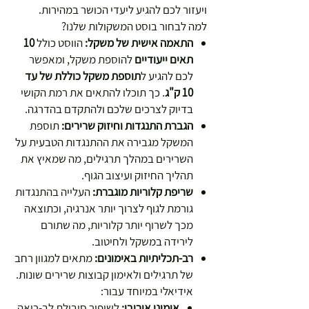
ויעזור לכם להגיע ליעדי הכושר במהירות.
למה לבחור בוסט המשקולות שלנו?
התאמה אישית של משקל:
הווסט כולל
10
תאים ייעודיים
להוספת משקל, ומאפשר
לכם להגיע ל
תוספת משקל כוללת של עד
10 ק"ג
. כך תוכלו להתאים את רמת הקושי
בדיוק לצרכים שלכם ולהתקדם בהדרגה.
הגברת התנגדות וחיזוק שרירים:
תוספת
המשקל מגבירה את ההתנגדות הטבעית על
השרירים במהלך תרגילים, מה שמאיץ את
תהליך החיזוק ועיצוב הגוף.
שריפת קלוריות מוגברת:
העלייה בהתנגדות
גורמת לגוף לצרוך יותר אנרגיה, וכתוצאה
מכך לשרוף יותר קלוריות, מה שתורם
לירידה במשקל ולחיטוב.
רב-תכליתיות באימונים:
מתאים למגוון רחב
של תרגילים ולאימון קבוצות שרירים שונות.
אידיאלי במיוחד עבור:
אימוני אירובי:
לשיפור סיבולת לב-ריאה.