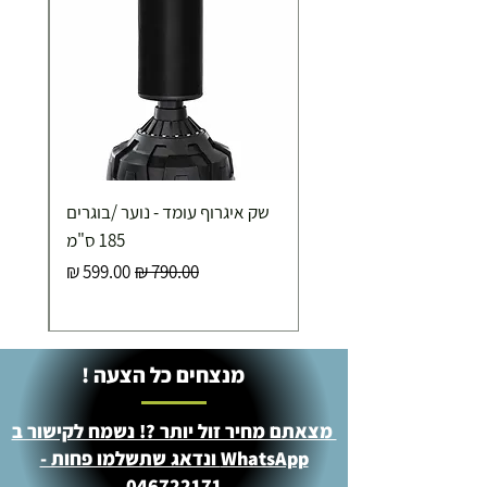
שק איגרוף עומד - נוער /בוגרים
185 ס"מ
מחיר רגיל
מחיר מבצע
מנצחים כל הצעה !
מצאתם מחיר זול יותר ?! נשמח לקישור ב
WhatsApp ונדאג שתשלמו פחות -
046722171