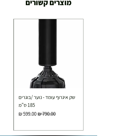
מוצרים קשורים
29.00 ₪
תוך 2-3 ימי עסקים
תוספת התקנה למכשירי כושר / מתקני חצר ושולחנות
משחק
250.00 ₪
כ-7 ימי עסקים
איסוף עצמי ללא עלות מסניף טבריה . רחוב העצמאות 5
שק איגרוף עומד - נוער /בוגרים
מוצרי כושר ( בלבד) ניתן לאסוף ממחסני החברה בת"א
- רחוב שביל התנופה 6
185 ס"מ
מחיר רגיל
מחיר מבצע