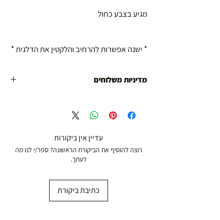
מגיע בצבע כחול
* ישנה אפשרות להרחיב והלקטין את הדלגית *
מדיניות משלוחים
משלוח עד הבית חינם מ 299 ש"ח ומעלה .
עד 299 ש"ח :
משלוח דואר רשום ( למוצרים עד 5 קג' )
עדיין אין ביקורות
רוצה להוסיף את הביקורת הראשונה? ספר/י לנו מה
19.00 ₪
דעתך.
עד 7 ימי עסקים
כתיבת ביקורת
משלוח מהיר עד הבית ( עד 20 ק"ג)