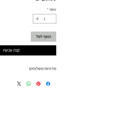
כמות
*
הוסף לסל
קנה עכשיו
מדיניות משלוחים
משלוח עד הבית חינם מ 299 ש"ח ומעלה .
עד 299 ש"ח :
משלוח דואר רשום ( למוצרים עד 5 קג' )
19.00 ₪