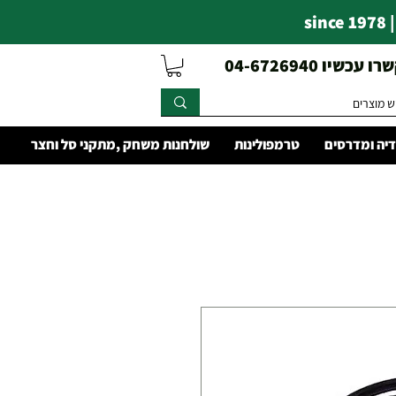
s
עכשיו 04-6726940
יה ומדרסים
טרמפולינות
שולחנות משחק ,מתקני סל וחצר