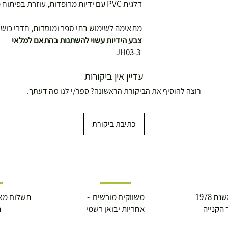
דלגית PVC עם ידיות מרופדות, עוזרת בפיתוח מהירות,זריזות,קורדינציה וסיבולת.
מתאימה לשימוש בתי ספר ומוסדות, חדרי כושר 
צבע הידיות עשוי להשתנות בהתאם למלאי
JH03-3
עדיין אין ביקורות
רוצה להוסיף את הביקורת הראשונה? ספר/י לנו מה דעתך.
ושולחנות משחק
כתיבת ביקורת
עצמאות 5
 1978
משווקים מורשים -
תשלום מא
ברה בת"א - רחוב שביל
 הקנייה
אחריות יבואן רשמי
ה