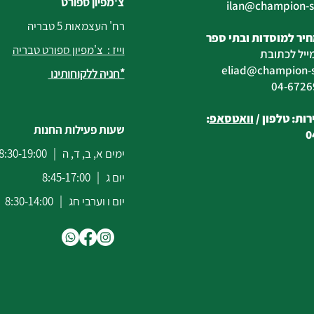
צ'מפיון ספורט
@champion-sp
רח' העצמאות 5 טבריה
יר למוסדות ובתי ספר
וייז : צ'מפיון ספורט טבריה
ייל לכתובת
eliad
@champion-sp
*חניה ללקוחותינו
ות: טלפון /
וואטסאפ
:
שעות פעילות החנות
0
ימים א, ב, ד, ה | 8:30-19:00
יום ג | 8:45-17:00
יום ו וערבי חג | 8:30-14:00