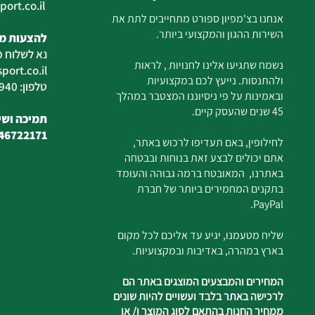
ort.co.il
ilan
אנחנו בצ'מפיון ספורט מתחייבים לתת את
השירות ההגון והמקצועי ביותר.
להצעות מח
נא לשלוח מ
נשמח שתגיעו אלינו לחנויות , לראות
ort.co.il
ולהתנסות. נייעץ לכם במקצועיות
טלפון: 04-6726940
ובאמינות על פי ניסיוננו המצטבר במהלך
45 שנים שהעסק קיים.
תמיכה ושיר
46722171
לחילופין, באם תעדיפו לרכוש באתר,
אתם יכולים לבצע זאת בנוחות ובבטחה
באתרנו, המאובטח ברמה גבוהה והעומד
בתקנים המחמירים ביותר של חברת
PayPal.
שליח מטעמנו, יגיע עד אליכם לכל מקום
בארץ במהרה, באדיבות ובמקצועיות.
המחירים והמבצעים המוצגים באתר הם
לרכישה באתר בלבד ועשויים להיות שונים
ממחיר החנות בהתאם לסוג המוצר ו/ או