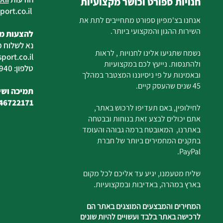
חנויות ספורט וכושר מקצועיות
ort.co.il
ilan
אנחנו בצ'מפיון ספורט מתחייבים לתת את
השירות ההגון והמקצועי ביותר.
להצעות מח
נא לשלוח מ
נשמח שתגיעו אלינו לחנויות , לראות
ort.co.il
ולהתנסות. נייעץ לכם במקצועיות
טלפון: 04-6726940
ובאמינות על פי ניסיוננו המצטבר במהלך
45 שנים שהעסק קיים.
תמיכה ושיר
46722171
לחילופין, באם תעדיפו לרכוש באתר,
אתם יכולים לבצע זאת בנוחות ובבטחה
באתרנו, המאובטח ברמה גבוהה והעומד
בתקנים המחמירים ביותר של חברת
PayPal.
שליח מטעמנו, יגיע עד אליכם לכל מקום
בארץ במהרה, באדיבות ובמקצועיות.
המחירים והמבצעים המוצגים באתר הם
לרכישה באתר בלבד ועשויים להיות שונים