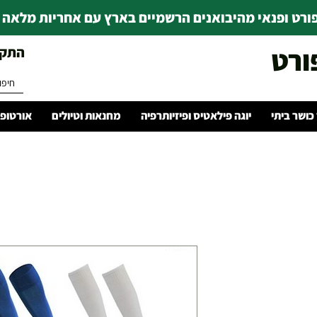
רט ופנאי מהיבואנים הרשמיים בארץ עם אחריות מלאה | ince 1978
ורט
התקשרו 
 כושר ביתי
יוגה פילאטיס ופיזיותרפיה
מחנאות וטיולים
אורטופד