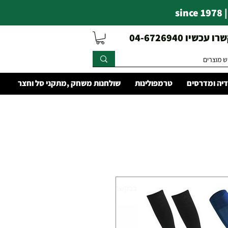
s
עכשיו 04-6726940
יה ומדרסים
טרמפולינות
שולחנות משחק ,מתקני סל וחצר