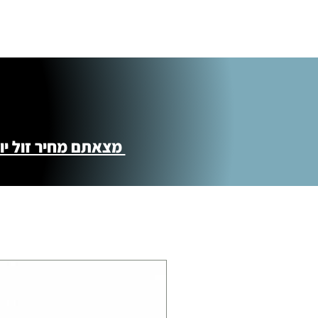
תוספת התקנה למכשירי כושר / מתקני חצר 
250.00 ₪
כ-7 ימי עסקים
איסוף עצמי ללא עלות מסניף טבריה . רחוב ה
מוצרי כושר ( בלבד) ניתן לאסוף ממחסני הח
מצאתם מחיר זול יותר ?! נשמח לקישור 
התנופה 6