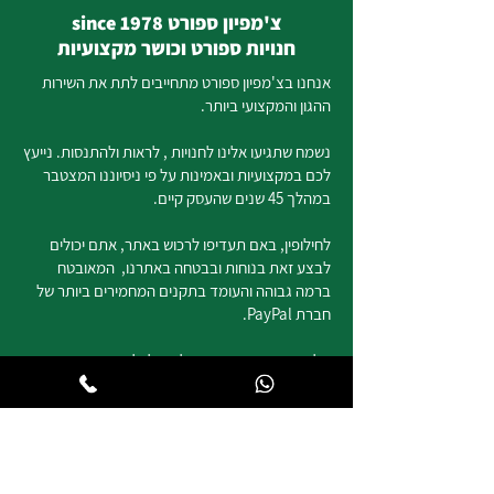
צ'מפיון ספורט since 1978
חנויות ספורט וכושר מקצועיות
אנחנו בצ'מפיון ספורט מתחייבים לתת את השירות
ההגון והמקצועי ביותר.
נשמח שתגיעו אלינו לחנויות , לראות ולהתנסות. נייעץ
לכם במקצועיות ובאמינות על פי ניסיוננו המצטבר
במהלך 45 שנים שהעסק קיים.
לחילופין, באם תעדיפו לרכוש באתר, אתם יכולים
לבצע זאת בנוחות ובבטחה באתרנו, המאובטח
ברמה גבוהה והעומד בתקנים המחמירים ביותר של
חברת PayPal.
שליח מטעמנו, יגיע עד אליכם לכל מקום בארץ
במהרה, באדיבות ובמקצועיות.
המחירים והמבצעים המוצגים באתר הם לרכישה
באתר בלבד ועשויים להיות שונים ממחיר החנות
בהתאם לסוג המוצר ו/ או המבצע בחנות או באתר.