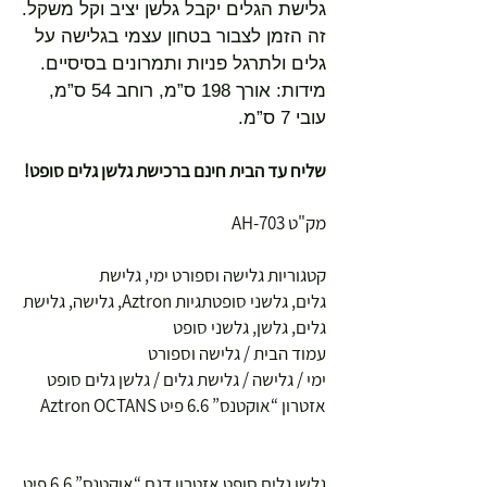
גלישת הגלים יקבל גלשן יציב וקל משקל.
זה הזמן לצבור בטחון עצמי בגלישה על
גלים ולתרגל פניות ותמרונים בסיסיים.
מידות: אורך 198 ס”מ, רוחב 54 ס”מ,
עובי 7 ס”מ.
שליח עד הבית חינם ברכישת גלשן גלים סופט!
מק"ט AH-703
קטגוריות גלישה וספורט ימי, גלישת
גלים, גלשני סופטתגיות Aztron, גלישה, גלישת
גלים, גלשן, גלשני סופט
עמוד הבית / גלישה וספורט
ימי / גלישה / גלישת גלים / גלשן גלים סופט
אזטרון “אוקטנס” 6.6 פיט Aztron OCTANS
גלשן גלים סופט אזטרון דגם “אוקטנס” 6.6 פיט