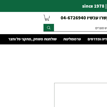
s
עכשיו 04-6726940
יה ומדרסים
טרמפולינות
שולחנות משחק ,מתקני סל וחצר