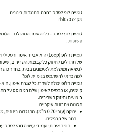
גומיית לופ לטקס רחבה התנגדות בינונית
מק״ט rbl070
גומיית לופ לטקס - כלי האימון המושלם . הגומי
פשוטות .
גומיית הלופ (Loop) היא אביזר אימו
של תרגילים לחיזוק כל קבוצות השרירים, שיפור 
לנשיאה ומושלמת לאימונים בבית, בחדר כושר א
למה כדאי להשתמש בגומיית לופ?
גומיית הלופ יכולה לשדרג כל שגרת אימון. היא
קיימים, או כבסיס לאימון שלם המבוסס על הת
ביצועים וחיזוק השרירים.
תכונות ויתרונות עיקריים
ירוקה (עובי 0.70 ס"מ): התנגדות 
רחב של תרגילים.
חומר איכותי ועמיד: עשויה גומי לטקס ע