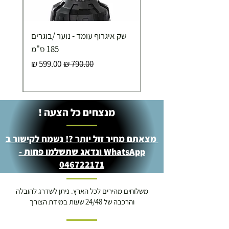
איסוף עצמי ללא עלות מסניף טבריה . רחוב העצמאות 5
שק איגרוף עומד - נוער /בוגרים
מוצרי כושר ( בלבד) ניתן לאסוף ממחסני החברה בת"א
- רחוב שביל התנופה 6
185 ס"מ
מחיר רגיל
מחיר מבצע
מנצחים כל הצעה !
מצאתם מחיר זול יותר ?! נשמח לקישור ב
WhatsApp ונדאג שתשלמו פחות -
046722171
משלוחים מהירים לכל הארץ. ניתן לשדרג להובלה
והרכבה של 24/48 שעות במידת הצורך