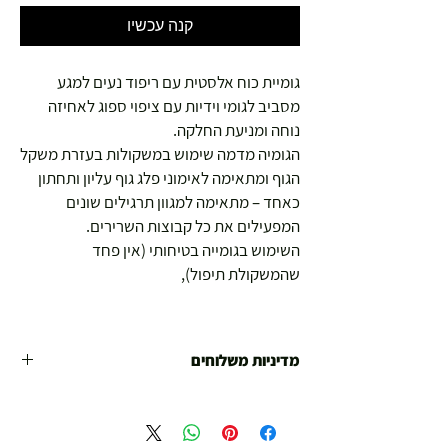
קנה עכשיו
גומיית כוח אלסטית עם ריפוד נעים למגע
מסביב לגומי וידיות עם ציפוי ספוג לאחיזה
נוחה ומניעת החלקה.
הגומיה מדמה שימוש במשקולות בעזרת משקל
הגוף ומתאימה לאימוני פלג גוף עליון ותחתון
כאחד – מתאימה למגוון תרגילים שונים
המפעילים את כל קבוצות השרירים.
השימוש בגומייה בטיחותי (אין פחד
שהמשקולת תיפול),
מדיניות משלוחים
משלוח עד הבית חינם מ 299 ש"ח ומעלה .
עד 299 ש"ח :