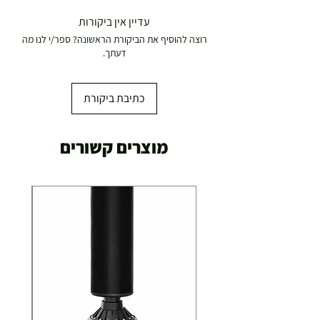
משלוח דואר רשום ( למוצרים עד 5 קג' )
עדיין אין ביקורות
רוצה להוסיף את הביקורת הראשונה? ספר/י לנו מה
19.00 ₪
דעתך.
עד 7 ימי עסקים
כתיבת ביקורת
משלוח מהיר עד הבית ( עד 20 ק"ג)
מוצרים קשורים
29.00 ₪
תוך 2-3 ימי עסקים
תוספת התקנה למכשירי כושר / מתקני חצר ושולחנות
משחק
250.00 ₪
כ-7 ימי עסקים