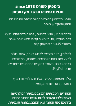
צ'מפיון ספורט since 1978
חנויות ספורט וכושר מקצועיות
אנחנו בצ'מפיון ספורט מתחייבים לתת את השירות
ההגון והמקצועי ביותר.
נשמח שתגיעו אלינו לחנויות , לראות ולהתנסות. נייעץ
לכם במקצועיות ובאמינות על פי ניסיוננו המצטבר
במהלך 45 שנים שהעסק קיים.
לחילופין, באם תעדיפו לרכוש באתר, אתם יכולים
לבצע זאת בנוחות ובבטחה באתרנו, המאובטח
ברמה גבוהה והעומד בתקנים המחמירים ביותר של
חברת PayPal.
שליח מטעמנו, יגיע עד אליכם לכל מקום בארץ
במהרה, באדיבות ובמקצועיות.
המחירים והמבצעים המוצגים באתר הם לרכישה
באתר בלבד ועשויים להיות שונים ממחיר החנות
בהתאם לסוג המוצר ו/ או המבצע בחנות או באתר.