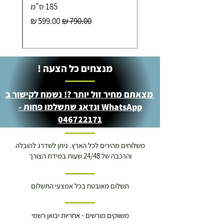
- רחוב שביל התנופה 6
185 ס"מ
מחיר רגיל
מחיר מבצע
מנצחים כל הצעה !
מצאתם מחיר זול יותר ?! נשמח לקישור ב
WhatsApp ונדאג שתשלמו פחות -
046722171
משלוחים מהירים לכל הארץ. ניתן לשדרג להובלה
והרכבה של 24/48 שעות במידת הצורך
תשלום מאובטח בכל אמצעי התשלום
משווקים מורשים - אחריות יבואן רשמי