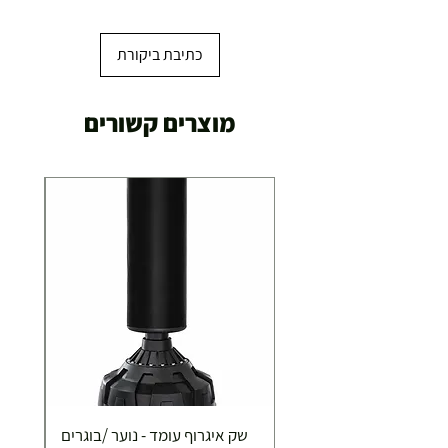
עד 7 ימי עסקים
כתיבת ביקורת
משלוח מהיר עד הבית ( עד 20 ק"ג)
מוצרים קשורים
29.00 ₪
תוך 2-3 ימי עסקים
תוספת התקנה למכשירי כושר / מתקני חצר ושולחנות
משחק
250.00 ₪
כ-7 ימי עסקים
איסוף עצמי ללא עלות מסניף טבריה . רחוב העצמאות 5
שק איגרוף עומד - נוער /בוגרים
מוצרי כושר ( בלבד) ניתן לאסוף ממחסני החברה בת"א