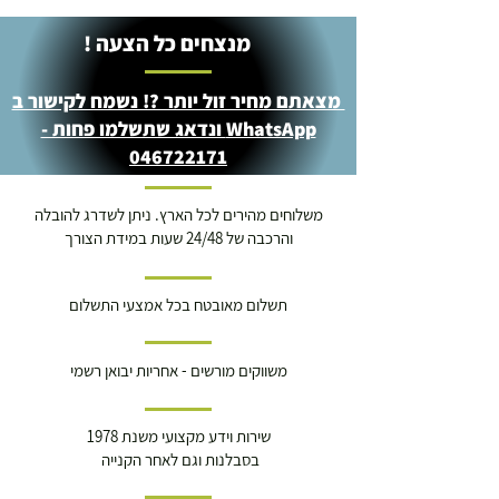
מנצחים כל הצעה !
מצאתם מחיר זול יותר ?! נשמח לקישור ב
WhatsApp ונדאג שתשלמו פחות -
046722171
משלוחים מהירים לכל הארץ. ניתן לשדרג להובלה
והרכבה של 24/48 שעות במידת הצורך
תשלום מאובטח בכל אמצעי התשלום
משווקים מורשים - אחריות יבואן רשמי
שירות וידע מקצועי משנת 1978
בסבלנות וגם לאחר הקנייה