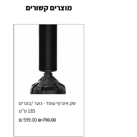
מוצרים קשורים
שק איגרוף עומד - נוער /בוגרים
185 ס"מ
מחיר רגיל
מחיר מבצע