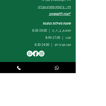
וייז : צ'מפיון ספורט טבריה
*חניה ללקוחותינו
שעות פעילות החנות
ימים א, ב, ד, ה | 8:30-19:00
יום ג | 8:45-17:00
יום ו וערבי חג | 8:30-14:00
לשירות ומכירות להזמנות באתר
הודעות
וואטסאפ
:
04-6722171
@champion-sport.co.il
ilan
להצעות מחיר למוסדות ובתי ספר
נא לשלוח מייל לכתובת
eliad
@champion-sport.co.il
טלפון:
04-6726940
תמיכה ושירות: טלפון /
וואטסאפ
:
046722171