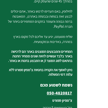
במהלך 45 שנים שהעסק קיים.
לחילופין, באם תעדיפו לרכוש באתר, אתם יכולים
לבצע זאת בנוחות ובבטחה באתרנו, המאובטח
ברמה גבוהה והעומד בתקנים המחמירים ביותר של
חברת PayPal.
שליח מטעמנו, יגיע עד אליכם לכל מקום בארץ
במהרה, באדיבות ובמקצועיות.
המחירים והמבצעים המוצגים באתר הם לרכישה
באתר בלבד ועשויים להיות שונים ממחיר החנות
בהתאם לסוג המוצר ו/ או המבצע בחנות או באתר.
ניתן לאסוף את הקנייה בחנויות צ'מפיון ספורט ללא
עלות דמי המשלוח.
נשמח לשמוע מכם
050-4820817
צ'מפיון ספורט
רח' העצמאות 5 טבריה