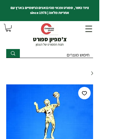
ציוד כושר, ספורט ופנאי מהיבואנים הרשמיים בארץ עם
אחריות מלאה | since 1978
צ'מפיון ספורט
חנות הספורט של הצפון