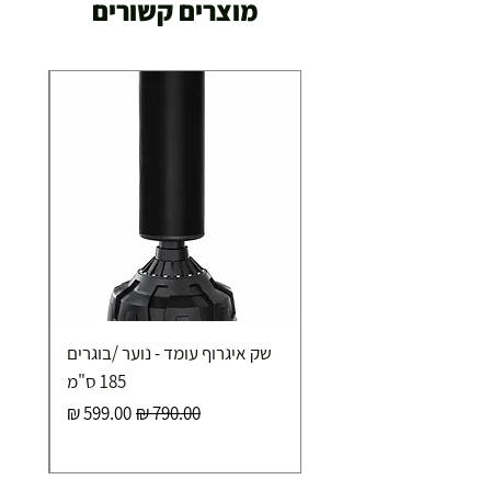
מוצרים קשורים
שק איגרוף עומד - נוער /בוגרים
185 ס"מ
מחיר רגיל
מחיר מבצע