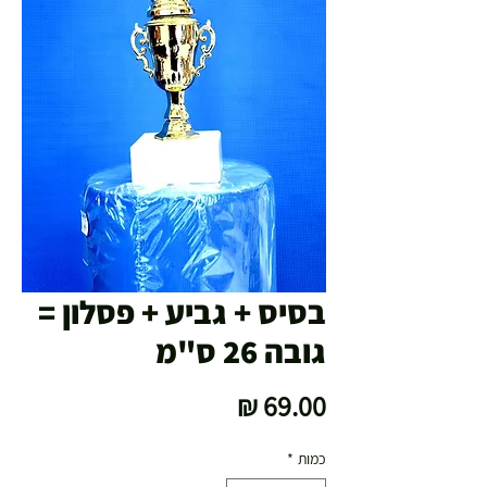
בסיס + גביע + פסלון =
גובה 26 ס"מ
מחיר
כמות
*