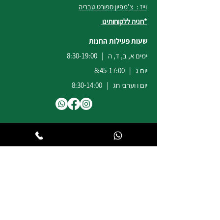
וייז : צ'מפיון ספורט טבריה
*חניה ללקוחותינו
שעות פעילות החנות
ימים א, ב, ד, ה | 8:30-19:00
יום ג | 8:45-17:00
יום ו וערבי חג | 8:30-14:00
לשירות ומכירות להזמנות באתר
הודעות
וואטסאפ
:
04-6722171
@champion-sport.co.il
ilan
להצעות מחיר למוסדות ובתי ספר
נא לשלוח מייל לכתובת
eliad
@champion-sport.co.il
טלפון:
04-6726940
תמיכה ושירות: טלפון /
וואטסאפ
:
046722171