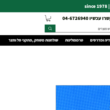
s
עכשיו 04-6726940
יה ומדרסים
טרמפולינות
שולחנות משחק ,מתקני סל וחצר