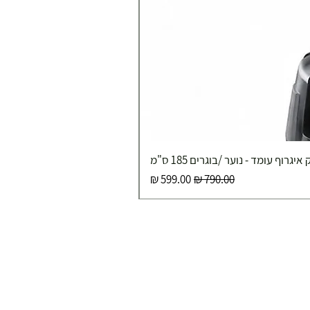
איגרוף עומד - נוער /בוגרים 185 ס"מ
מחיר רגיל
מחיר מבצע