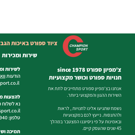
ציוד ספורט באיכות הגב
שירות ומכירות
צ'מפיון ספורט since 1978
לשירות ומ
הודעות
ווא
חנויות ספורט וכושר מקצועיות
ort.co.il
ilan
אנחנו בצ'מפיון ספורט מתחייבים לתת את
השירות ההגון והמקצועי ביותר.
להצעות מח
נא לשלוח מ
נשמח שתגיעו אלינו לחנויות , לראות
ort.co.il
ולהתנסות. נייעץ לכם במקצועיות
טלפון: 04-6726940
ובאמינות על פי ניסיוננו המצטבר במהלך
45 שנים שהעסק קיים.
תמיכה ושיר