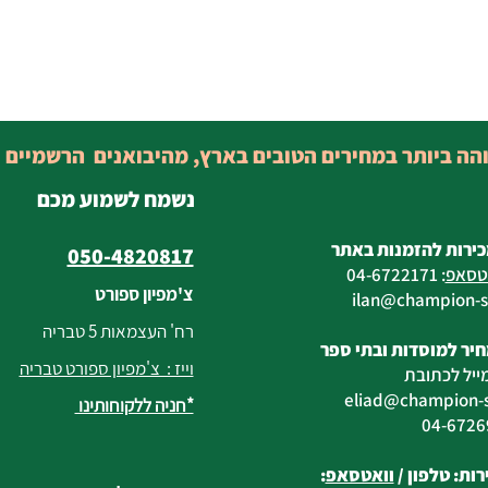
והה ביותר במחירים הטובים בארץ, מהיבואנים הרשמיים 
נשמח לשמוע מכם
כירות להזמנות באתר
050-4820817
טסאפ
:
04-6722171
צ'מפיון ספורט
@champion-sp
רח' העצמאות 5 טבריה
יר למוסדות ובתי ספר
וייז : צ'מפיון ספורט טבריה
ייל לכתובת
eliad
@champion-sp
*חניה ללקוחותינו
ות: טלפון /
וואטסאפ
: