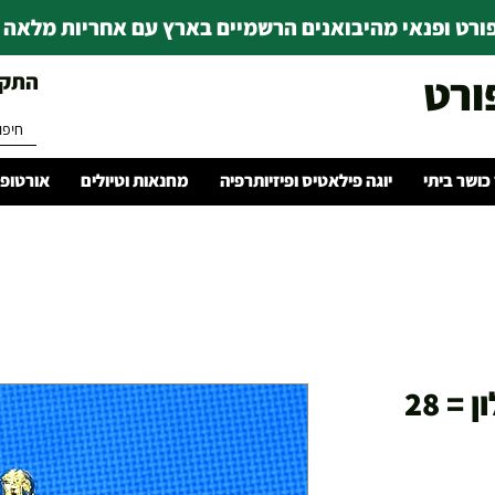
רט ופנאי מהיבואנים הרשמיים בארץ עם אחריות מלאה | ince 1978
ורט
התקשרו 
 כושר ביתי
יוגה פילאטיס ופיזיותרפיה
מחנאות וטיולים
אורטופד
בסיס + גביע + פסלון = 28