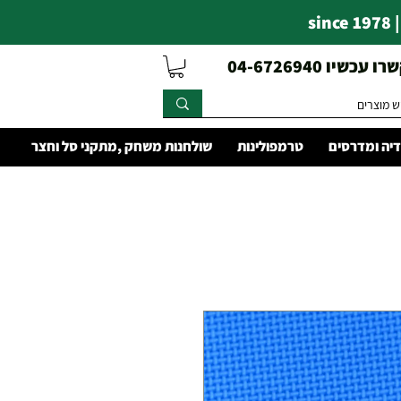
s
עכשיו 04-6726940
יה ומדרסים
טרמפולינות
שולחנות משחק ,מתקני סל וחצר