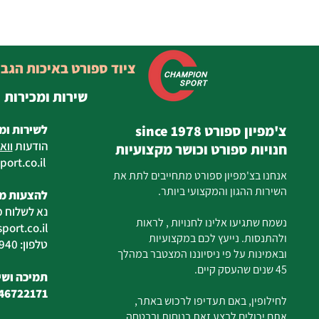
ציוד ספורט באיכות הגב
שירות ומכירות
צ'מפיון ספורט since 1978
לשירות ומ
הודעות
ווא
חנויות ספורט וכושר מקצועיות
ort.co.il
ilan
אנחנו בצ'מפיון ספורט מתחייבים לתת את
השירות ההגון והמקצועי ביותר.
להצעות מח
נא לשלוח מ
נשמח שתגיעו אלינו לחנויות , לראות
ort.co.il
ולהתנסות. נייעץ לכם במקצועיות
טלפון: 04-6726940
ובאמינות על פי ניסיוננו המצטבר במהלך
45 שנים שהעסק קיים.
תמיכה ושיר
46722171
לחילופין, באם תעדיפו לרכוש באתר,
אתם יכולים לבצע זאת בנוחות ובבטחה