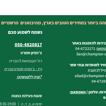
והה ביותר במחירים הטובים בארץ, מהיבואנים הרשמיים 
נשמח לשמוע מכם
כירות להזמנות באתר
050-4820817
טסאפ
:
04-6722171
צ'מפיון ספורט
@champion-sp
רח' העצמאות 5 טבריה
יר למוסדות ובתי ספר
וייז : צ'מפיון ספורט טבריה
ייל לכתובת
eliad
@champion-sp
*חניה ללקוחותינו
ות: טלפון /
וואטסאפ
:
שעות פעילות החנות
0
ימים א, ב, ד, ה | 8:30-19:00