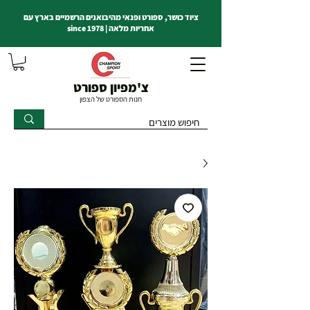
ציוד כושר, ספורט ופנאי מהיבואנים הרשמיים בארץ עם
אחריות מלאה | since 1978
צ'מפיון ספורט
חנות הספורט של הצפון