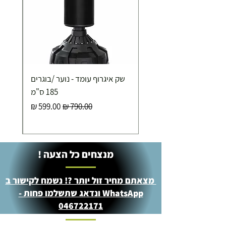
שק איגרוף עומד - נוער /בוגרים
185 ס"מ
מחיר רגיל
מחיר מבצע
מנצחים כל הצעה !
מצאתם מחיר זול יותר ?! נשמח לקישור ב
WhatsApp ונדאג שתשלמו פחות -
046722171