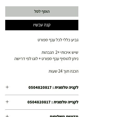
הוסף לסל
קנה עכשיו
גביע כללי לכל ענף ספורט
שיש איכותי +2 הגבהות
ניתן להוסיף ענף ספורט + לוגו לפי דרישה
הכנה תוך 24 שעות
לקניה טלפונית : 0504820817
הינכם קונים בחנויות הספורט צ'מפיון ספורט הפועלות
לקנייה טלפונית : 0504820817
משנת 1978
הנכם קונים בחנויות הספורט "צ'מפיון ספורט" הפועלות
קנייתכם בטוחה !
מדיניות משלוחים