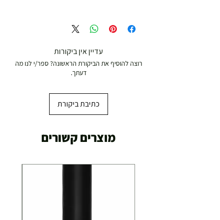
משלוח עד הבית חינם מ 299 ש"ח ומעלה .
עד 299 ש"ח :
משלוח דואר רשום ( למוצרים עד 5 קג' )
עדיין אין ביקורות
רוצה להוסיף את הביקורת הראשונה? ספר/י לנו מה
19.00 ₪
דעתך.
עד 7 ימי עסקים
כתיבת ביקורת
משלוח מהיר עד הבית ( עד 20 ק"ג)
מוצרים קשורים
29.00 ₪
תוך 2-3 ימי עסקים
תוספת התקנה למכשירי כושר / מתקני חצר ושולחנות
משחק
250.00 ₪