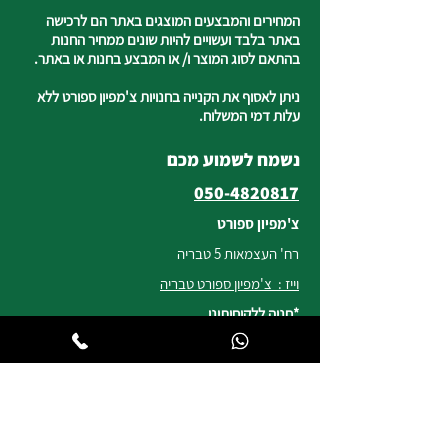
המחירים והמבצעים המוצגים באתר הם לרכישה
באתר בלבד ועשויים להיות שונים ממחיר החנות
בהתאם לסוג המוצר ו/ או המבצע בחנות או באתר.
ניתן לאסוף את הקנייה בחנויות צ'מפיון ספורט ללא
עלות דמי המשלוח.
נשמח לשמוע מכם
050-4820817
צ'מפיון ספורט
רח' העצמאות 5 טבריה
וייז : צ'מפיון ספורט טבריה
*חניה ללקוחותינו
שעות פעילות החנות
ימים א, ב, ד, ה | 8:30-19:00
יום ג | 8:45-17:00
יום ו וערבי חג | 8:30-14:00