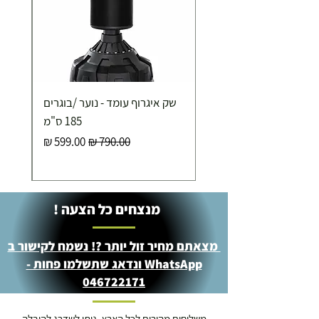
כ-7 ימי עסקים
איסוף עצמי ללא עלות מסניף טבריה . רחוב העצמאות 5
שק איגרוף עומד - נוער /בוגרים
מוצרי כושר ( בלבד) ניתן לאסוף ממחסני החברה בת"א
- רחוב שביל התנופה 6
185 ס"מ
מחיר רגיל
מחיר מבצע
מנצחים כל הצעה !
מצאתם מחיר זול יותר ?! נשמח לקישור ב
WhatsApp ונדאג שתשלמו פחות -
046722171
משלוחים מהירים לכל הארץ. ניתן לשדרג להובלה